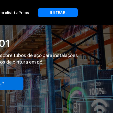
um cliente Prime
ENTRAR
01
sobre tubos de aço para instalações
os da pintura em pó
e*