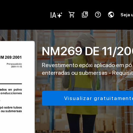
shopping_cart
collections_bookmark
help_outline
public
Seja 
NM269
DE
11/20
Revestimento epóxi aplicado em pó 
enterradas ou submersas - Requisit
Visualizar gratuitament