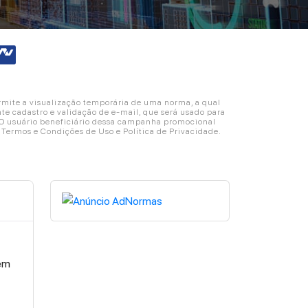
ite a visualização temporária de uma norma, a qual
e cadastro e validação de e-mail, que será usado para
. O usuário beneficiário dessa campanha promocional
s Termos e Condições de Uso e Política de Privacidade.
 em