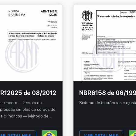
R12025 de 08/2012
NBR6158 de 06/19
o-cimento — Ensaio de
Sistema de tolerâncias e ajust
pressão simples de corpos de
a cilíndricos — Método de
aio
ER DETALHES
VER DETALHES