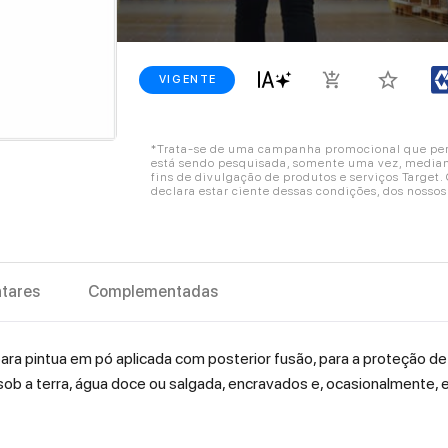
star_border
add_shopping_cart
VIGENTE
*Trata-se de uma campanha promocional que perm
está sendo pesquisada, somente uma vez, mediant
fins de divulgação de produtos e serviços Target
declara estar ciente dessas condições, dos nosso
tares
Complementadas
ara pintua em pó aplicada com posterior fusão, para a proteção de
ob a terra, água doce ou salgada, encravados e, ocasionalmente,