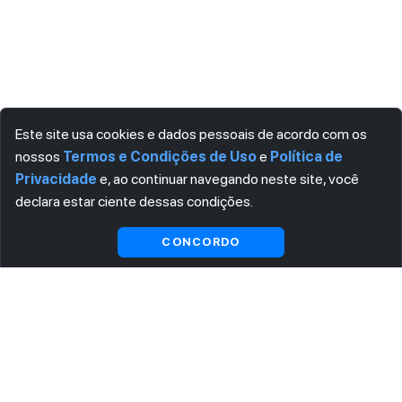
Este site usa cookies e dados pessoais de acordo com os
nossos
Termos e Condições de Uso
e
Política de
Privacidade
e, ao continuar navegando neste site, você
declara estar ciente dessas condições.
Visualizar gratuitamente*
CONCORDO
ASSINE AGORA MESMO NOSSA NEWSLETTER
Receba artigos exclusivos e fique por dentro das novidades.