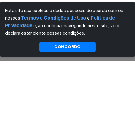
Este site usa cookies e dados pessoais de acordo com os
nossos
Termos e Condições de Uso
e
Política de
Privacidade
e, ao continuar navegando neste site, você
declara estar ciente dessas condições.
Ver
Visualizar
CONCORDO
substitutas
ASSINE AGORA MESMO NOSSA NEWSLETTER
Receba artigos exclusivos e fique por dentro das novidades.
Ao se cadastrar, você concorda com os
Termos e Condições
e
Política de Privacidade
.