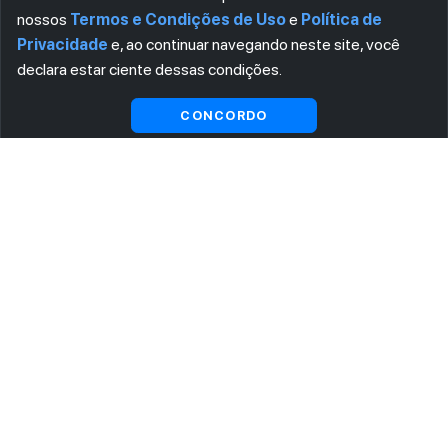
nossos
Termos e Condições de Uso
e
Política de
Privacidade
e, ao continuar navegando neste site, você
declara estar ciente dessas condições.
Visualizar gratuitamente*
CONCORDO
ASSINE AGORA MESMO NOSSA NEWSLETTER
Receba artigos exclusivos e fique por dentro das novidades.
Ao se cadastrar, você concorda com os
Termos e Condições
e
Política de Privacidade
.