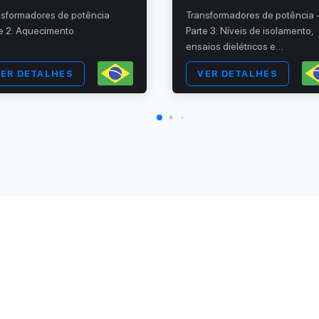
nsformadores de potência
Transformadores de potência 
te 2: Aquecimento
Parte 3: Níveis de isolamento,
ensaios dielétricos e
espaçamentos externos em a
ER DETALHES
VER DETALHES