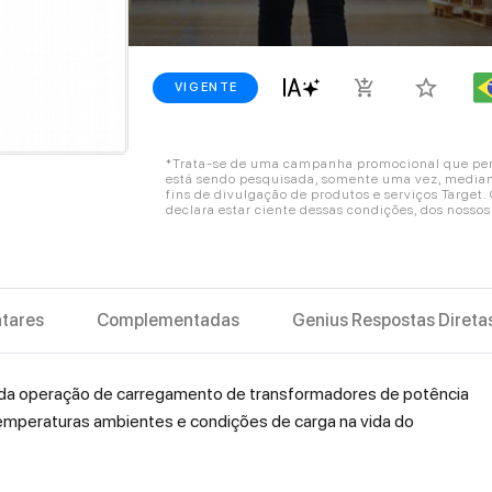
star_border
add_shopping_cart
VIGENTE
*Trata-se de uma campanha promocional que perm
está sendo pesquisada, somente uma vez, mediant
fins de divulgação de produtos e serviços Target
declara estar ciente dessas condições, dos nosso
tares
Complementadas
Genius Respostas Direta
da operação de carregamento de transforma­dores de potência
temperaturas ambientes e condições de carga na vida do