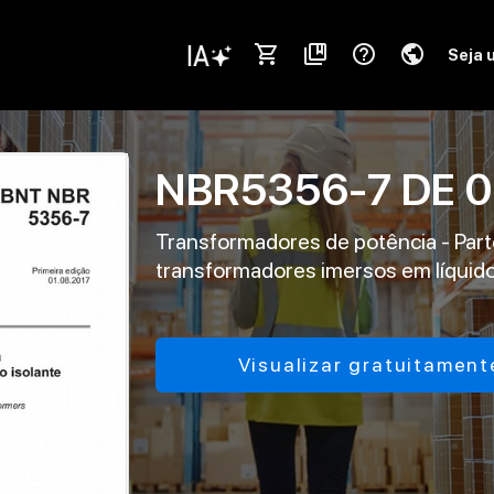
shopping_cart
collections_bookmark
help_outline
public
Seja 
NBR5356-7
DE
0
Transformadores de potência - Part
transformadores imersos em líquido
Visualizar gratuitament