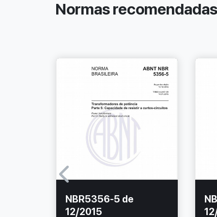
Normas recomendada
NBR5356-5 de
NB
12/2015
12