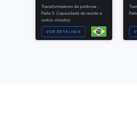
qualidade
Transformadores de potência -
Tra
Parte 5: Capacidade de resistir a
Par
curtos-circuitos
VER DETALHES
V