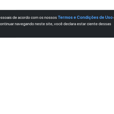
pessoais de acordo com os nossos
Termos e Condições de Uso
continuar navegando neste site, você declara estar ciente dessas
LETTER
ro das novidades.
mos e Condições
e
Política de