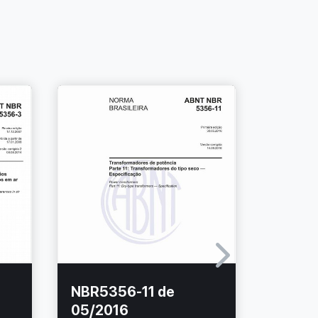
NBR5356-11 de
NBR53
05/2016
03/20