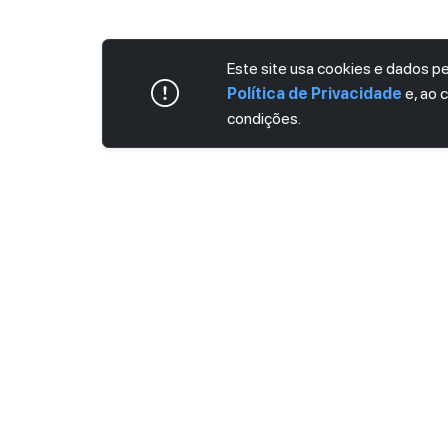
Este site usa cookies e dados 
Política de Privacidade
e, ao 
condições.
ASSINE AGORA MESMO NOSSA NEWS
Receba artigos exclusivos e fique por dent
Ao se cadastrar, você concorda com os
Ter
Privacidade
.