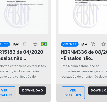
star_border
star_border
add_shopping_cart
add_shopping_cart
GENTE
VIGENTE
183 de 04/2020
NBRNM336 de 08/2012
nsaios não
- Ensaios não
trutivos —
destrutivos —
 Norma estabelece os requisitos
Esta Norma estabelece as
tanqueidade para
Ultrassom em solda
 a execução do ensaio não
condições mínimas exigíveis pa
neamento básico —
Procedimento
utivo para verificação de
realização do ensaio não destr
nqueidade de tubulações para
por meio do método de ultrass
ocedimento para
amento básico, aplicável aos
realizado em junta soldada,
bulações
VER
DOWNLOAD
VER
DOWNLO
emas de abastecimentode água
utilizando método de correção
ssurizadas
ETALHES
DETALHES
bulações pressurizadas
amplitude pela distância
zindo outros líquidos. T...
(DAC/TCG).