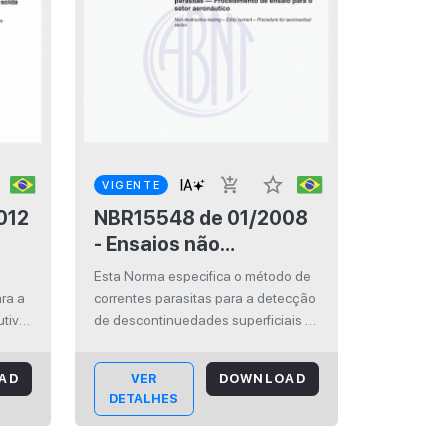
star_border
add_shopping_cart
VIGENTE
NBR15548 de 01/2008
- Ensaios não
destrutivos - Correntes
Esta Norma especifica o método de
 —
parasitas -
ra a
correntes parasitas para a detecção
Procedimento de
utivo
de descontinuedades superficiais e
om
sub-superficiais em materiais
ensaio para o setor
condutores de eletricidade para o
aeronáutico
AD
VER
DOWNLOAD
 de
setor aeronáutico. ISBN: 978-85-
DETALHES
07-01127-9