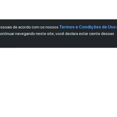
pessoais de acordo com os nossos
Termos e Condições de Uso
continuar navegando neste site, você declara estar ciente dessas
LETTER
ro das novidades.
mos e Condições
e
Política de