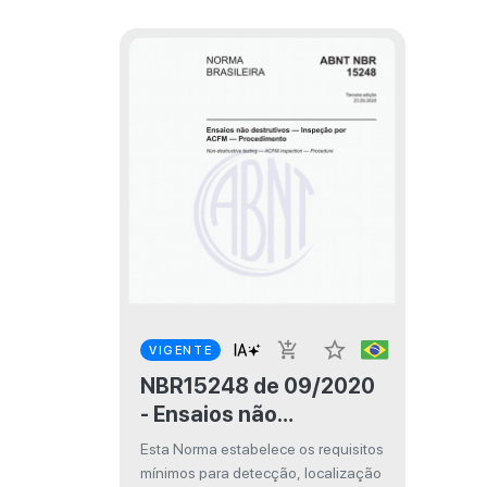
star_border
add_shopping_cart
VIGENTE
NBR15248 de 09/2020
- Ensaios não
destrutivos - Inspeção
Esta Norma estabelece os requisitos
por ACFM -
mínimos para detecção, localização