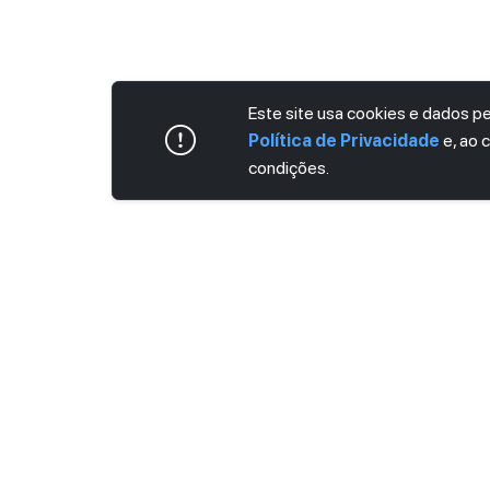
Este site usa cookies e dados 
Política de Privacidade
e, ao 
condições.
ASSINE AGORA MESMO NOSSA NEWS
Receba artigos exclusivos e fique por dent
Ao se cadastrar, você concorda com os
Ter