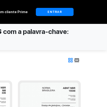
um cliente Prime
ENTRAR
S
com a palavra-chave:
grid_view
view_day