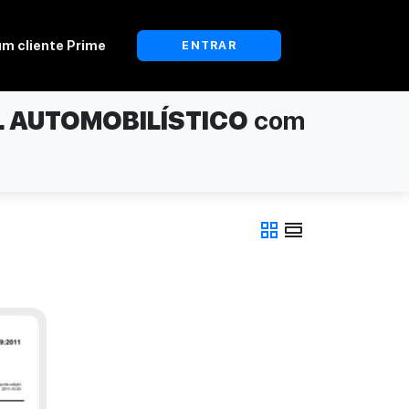
um cliente Prime
ENTRAR
L AUTOMOBILÍSTICO
com
grid_view
view_day