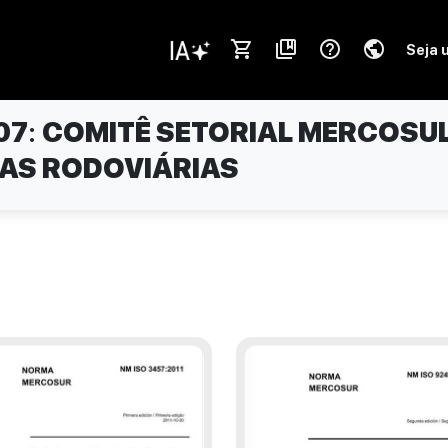
shopping_cart
collections_bookmark
help_outline
public
Seja 
07
:
COMITÊ SETORIAL MERCOSU
AS RODOVIÁRIAS