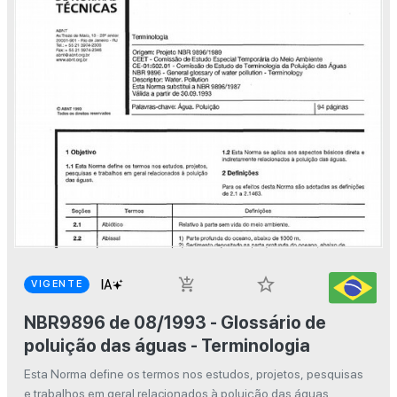
star_border
add_shopping_cart
VIGENTE
NBR9896 de 08/1993 - Glossário de
poluição das águas - Terminologia
Esta Norma define os termos nos estudos, projetos, pesquisas
e trabalhos em geral relacionados à poluição das águas.