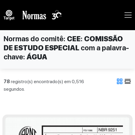
Normas do comitê:
CEE
:
COMISSÃO
DE ESTUDO ESPECIAL
com a palavra-
chave:
ÁGUA
grid_view
view_day
78
registro(s) encontrado(s) em 0,516
segundos.