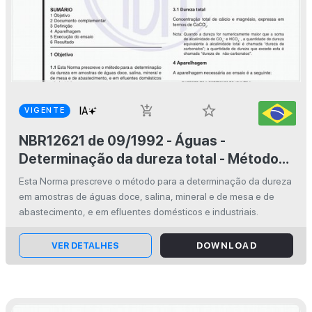
star_border
add_shopping_cart
VIGENTE
NBR12621 de 09/1992 - Águas -
Determinação da dureza total - Método
titulométrico do EDTA - Na- Método de
Esta Norma prescreve o método para a determinação da dureza
ensaio
em amostras de águas doce, salina, mineral e de mesa e de
abastecimento, e em efluentes domésticos e industriais.
VER DETALHES
DOWNLOAD