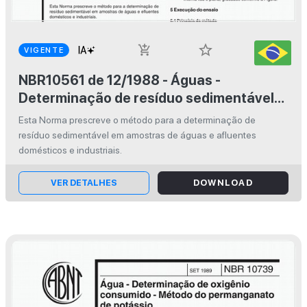
star_border
add_shopping_cart
VIGENTE
NBR10561 de 12/1988 - Águas -
Determinação de resíduo sedimentável
(sólidos sedimentáveis) - Método do
Esta Norma prescreve o método para a determinação de
cone de Imhoff - Método de ensaio
resíduo sedimentável em amostras de águas e afluentes
domésticos e industriais.
VER DETALHES
DOWNLOAD