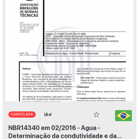
star_border
CANCELADA
NBR14340 em 02/2016 - Agua -
Determinação da condutividade e da