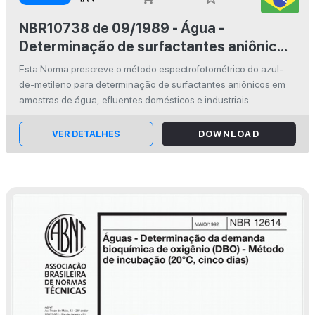
NBR10738 de 09/1989 - Água -
Determinação de surfactantes aniônicos
pelo método espectrofotométrico do
Esta Norma prescreve o método espectrofotométrico do azul-
azul-de-metileno - Método de ensaio
de-metileno para determinação de surfactantes aniônicos em
amostras de água, efluentes domésticos e industriais.
VER DETALHES
DOWNLOAD