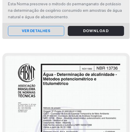
Método do permanganato de potássio -
Esta Norma prescreve o método do permanganato de potássio
Método de ensaio
na determinação de oxigênio consumido em amostras de água
natural e água de abastecimento.
VER DETALHES
DOWNLOAD