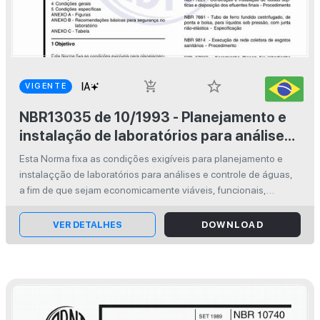
star_border
add_shopping_cart
VIGENTE
NBR13035 de 10/1993 - Planejamento e
instalação de laboratórios para análises
e controle de águas - Procedimento
Esta Norma fixa as condições exigíveis para planejamento e
instalaçção de laboratórios para análises e controle de águas,
a fim de que sejam economicamente viáveis, funcionais,
eficientes e seguros em seu desempenho sob os pontos de
vista biológico, mi...
VER DETALHES
DOWNLOAD