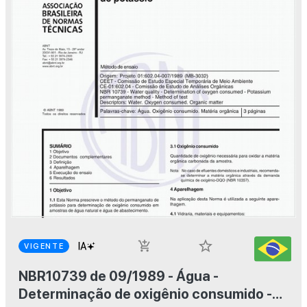
star_border
add_shopping_cart
VIGENTE
NBR10739 de 09/1989 - Água -
Determinação de oxigênio consumido -