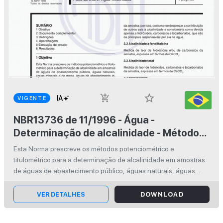
star_border
add_shopping_cart
VIGENTE
NBR13736 de 11/1996 - Água -
Determinação de alcalinidade - Métodos
potenciométrico e titulométrico
Esta Norma prescreve os métodos potenciométrico e
titulométrico para a determinação de alcalinidade em amostras
de águas de abastecimento público, águas naturais, águas
minerais e de mesa, águas de abastecimento industrial,
efluentes domésticos, efluen...
VER DETALHES
DOWNLOAD