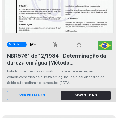
star_border
add_shopping_cart
VIGENTE
NBR5761 de 12/1984 - Determinação da
dureza em água (Método
complexométrico)
Esta Norma prescreve o método para a determinação
complexométrica de dureza em águas, pelo sal dissódico do
ácido etilenodiamino tetracético (EDTA).
VER DETALHES
DOWNLOAD