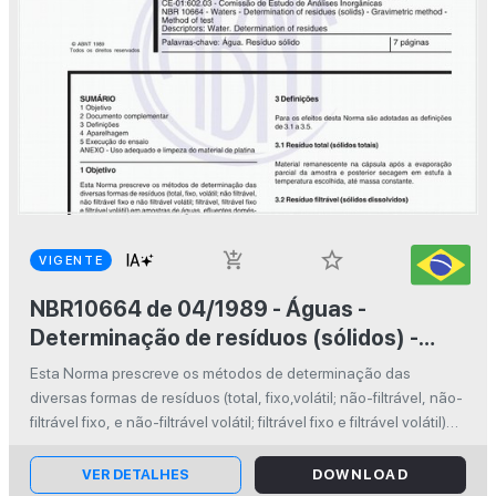
star_border
add_shopping_cart
VIGENTE
NBR10664 de 04/1989 - Águas -
Determinação de resíduos (sólidos) -
Método gravimétrico - Método de ensaio
Esta Norma prescreve os métodos de determinação das
diversas formas de resíduos (total, fixo,volátil; não-filtrável, não-
filtrável fixo, e não-filtrável volátil; filtrável fixo e filtrável volátil)
em amostras de águas, afluentes domésticos e industria...
VER DETALHES
DOWNLOAD