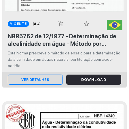
star_border
add_shopping_cart
VIGENTE
NBR5762 de 12/1977 - Determinação de
alcalinidade em água - Método por
titulação direta
Esta Norma prescreve o método de ensaio para a determinação
da alcalinidade em águas naturais, por titulação com ácido-
padrão.
VER DETALHES
DOWNLOAD