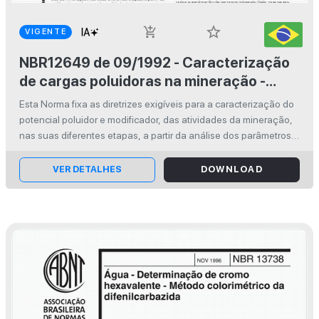
star_border
add_shopping_cart
VIGENTE
NBR12649 de 09/1992 - Caracterização
de cargas poluidoras na mineração -
Procedimento
Esta Norma fixa as diretrizes exigíveis para a caracterização do
potencial poluidor e modificador, das atividades da mineração,
nas suas diferentes etapas, a partir da análise dos parâmetros
de qualidade da água, para orientação no controle e na possív...
VER DETALHES
DOWNLOAD