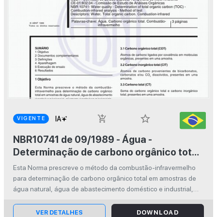
star_border
add_shopping_cart
VIGENTE
NBR10741 de 09/1989 - Água -
Determinação de carbono orgânico total
- Método da combustão-infravermelho -
Esta Norma prescreve o método da combustão-infravermelho
Método de ensaio
para determinação de carbono orgânico total em amostras de
água natural, água de abastecimento doméstico e industrial,
efluentes domésticos e industriais, água-marinha e água de
refrigeração.
VER DETALHES
DOWNLOAD