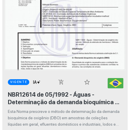
star_border
add_shopping_cart
VIGENTE
NBR12614 de 05/1992 - Águas -
Determinação da demanda bioquímica de
oxigênio (DBO) - Método de incubação
Esta Norma prescreve o método de determinação da demanda
(20°C, cinco dias) - Método de ensaio
bioquímica de oxigênio (DBO) em amostras de coleções
líquidas em geral, efluentes domésticos e industriais, Iodos e