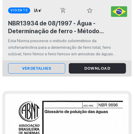
star_border
add_shopping_cart
VIGENTE
NBR13934 de 08/1997 - Água -
Determinação de ferro - Método
colorimétrico da ortofenantrolina
Esta Norma prescreve o método colorimétrico da
ortofenantrolina para a determinação de ferro total, ferro
solúvel, ferro férrico e ferro ferroso em amostras de águas
naturais, águas minerais e de mesa, de abastecimento,
residuárias domésticas e industr...
VER DETALHES
DOWNLOAD