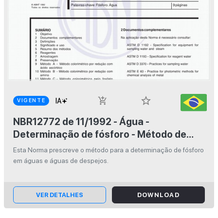
star_border
add_shopping_cart
VIGENTE
NBR12772 de 11/1992 - Água -
Determinação de fósforo - Método de
ensaio
Esta Norma prescreve o método para a determinação de fósforo
em águas e águas de despejos.
VER DETALHES
DOWNLOAD