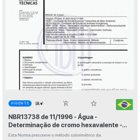
star_border
add_shopping_cart
VIGENTE
NBR13738 de 11/1996 - Água -
Determinação de cromo hexavalente -
Método colorimétrico da difenilcarbazida
Esta Norma prescreve o método colorimétrico da