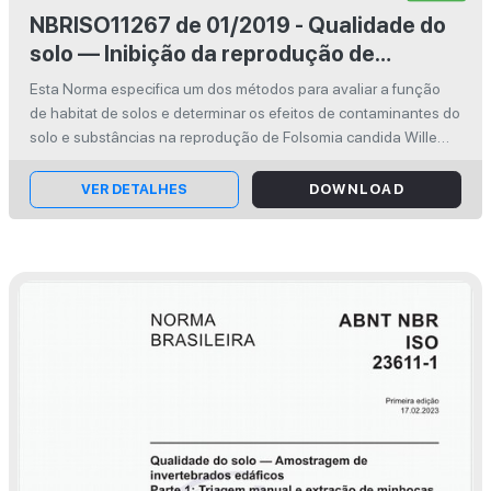
NBRISO11267 de 01/2019 - Qualidade do
solo — Inibição da reprodução de
Collembola (Folsomia candida) por
Esta Norma especifica um dos métodos para avaliar a função
poluentes do solo
de habitat de solos e determinar os efeitos de contaminantes do
solo e substâncias na reprodução de Folsomia candida Willem
por assimilação dérmica e alimentar. Este ensaio crônico é
aplicável ...
VER DETALHES
DOWNLOAD