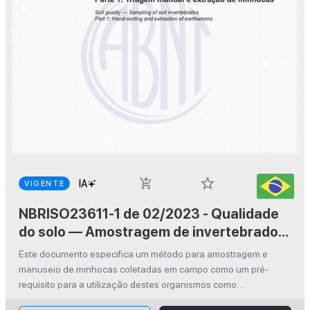
star_border
add_shopping_cart
VIGENTE
NBRISO23611-1 de 02/2023 - Qualidade
do solo — Amostragem de invertebrados
edáficos Parte 1: Triagem manual e
Este documento especifica um método para amostragem e
extração de minhocas
manuseio de minhocas coletadas em campo como um pré-
requisito para a utilização destes organismos como
bioindicadores (por exemplo, para avaliar a qualidade do solo