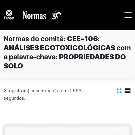
Normas do comitê:
CEE-106
:
ANÁLISES ECOTOXICOLÓGICAS
com
a palavra-chave:
PROPRIEDADES DO
SOLO
grid_view
view_day
2
registro(s) encontrado(s) em 0,563
segundos.