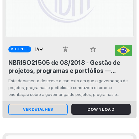
star_border
add_shopping_cart
VIGENTE
NBRISO21505 de 08/2018 - Gestão de
projetos, programas e portfólios —
Orientação sobre governança
Este documento descreve o contexto em que a governança de
projetos, programas e portfólios é conduzida e fornece
orientação sobre a governança de projetos, programas e
portfólios. Este documento também pode ser usado para
avaliação, garantia ou verific...
VER DETALHES
DOWNLOAD