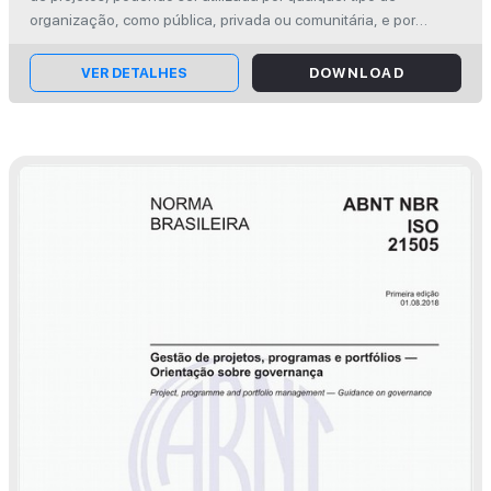
organização, como pública, privada ou comunitária, e por
qualquer tipo de projeto, independentemente de seu tamanho,
duração ou complexid...
VER DETALHES
DOWNLOAD