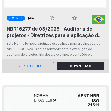
star_border
add_shopping_cart
VIGENTE
NBR16277 de 03/2025 - Auditoria de
projetos - Diretrizes para a aplicação da
ABNT NBR ISO 19011:2018 no
Esta Norma fornece diretrizes específicas para a aplicação da
desenvolvimento e execução de projetos
NBRISO19011:2018 no desenvolvimento e execução de
auditoria de projetos. Ela descreve o tipo, o conteúdo e o
alcance destas auditorias de projetos, e fornece
recomendações sobre como realizá...
VER DETALHES
DOWNLOAD