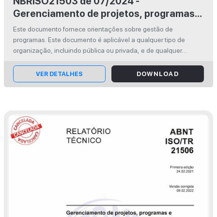
NBRISO21503 de 07/2024 -
Gerenciamento de projetos, programas e
portfólios — Orientações sobre gestão
Este documento fornece orientações sobre gestão de
de programas
programas. Este documento é aplicável a qualquer tipo de
organização, incluindo pública ou privada, e de qualquer
tamanho ou setor, bem como qualquer tipo de programa, em
termos de complexidade. This d...
VER DETALHES
DOWNLOAD