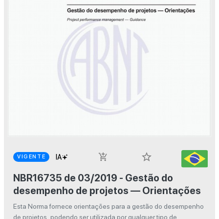
star_border
add_shopping_cart
VIGENTE
NBR16735 de 03/2019 - Gestão do
desempenho de projetos — Orientações
Esta Norma fornece orientações para a gestão do desempenho
de projetos, podendo ser utilizada por qualquer tipo de