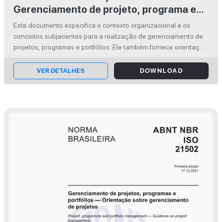
Gerenciamento de projeto, programa e
portfólio — Contexto e conceitos
Este documento especifica o contexto organizacional e os
conceitos subjacentes para a realização de gerenciamento de
projetos, programas e portfólios. Ele também fornece orientação
para as organizações adotarem ou aperfeiçoarem o
gerenciamento de proje...
VER DETALHES
DOWNLOAD