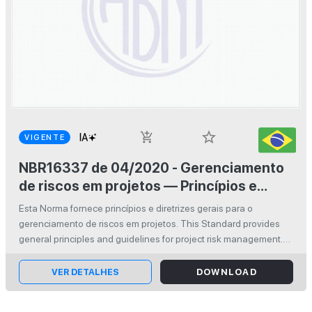
star_border
add_shopping_cart
VIGENTE
NBR16337 de 04/2020 - Gerenciamento
de riscos em projetos — Princípios e
diretrizes gerais
Esta Norma fornece princípios e diretrizes gerais para o
gerenciamento de riscos em projetos. This Standard provides
general principles and guidelines for project risk management.
ISBN: 978-65-5659-030-1
VER DETALHES
DOWNLOAD