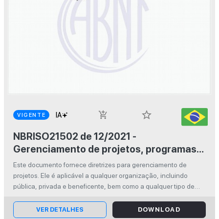
star_border
add_shopping_cart
VIGENTE
NBRISO21502 de 12/2021 -
Gerenciamento de projetos, programas e
portfólios — Orientação sobre
Este documento fornece diretrizes para gerenciamento de
gerenciamento de projetos
projetos. Ele é aplicável a qualquer organização, incluindo
pública, privada e beneficente, bem como a qualquer tipo de
projeto, independentemente do objetivo, abordagens de
entrega, modelo de cic...
VER DETALHES
DOWNLOAD