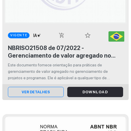
star_border
add_shopping_cart
VIGENTE
NBRISO21508 de 07/2022 -
Gerenciamento de valor agregado no
gerenciamento de projetos e programas
Este documento fornece orientação para práticas de
gerenciamento de valor agregado no gerenciamento de
projetos e programas. Ele é aplicável a qualquer tipo de
organização, pública ou privada, de qualquer porte ou setor,
bem como a qualquer tipo de pro...
VER DETALHES
DOWNLOAD