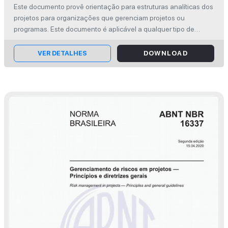
e programa
Este documento provê orientação para estruturas analíticas dos
projetos para organizações que gerenciam projetos ou
programas. Este documento é aplicável a qualquer tipo de
organização, incluíndo pública ou privada, e de qualquer
tamanho ou setor, bem ...
VER DETALHES
DOWNLOAD