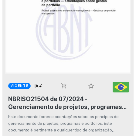
star_border
add_shopping_cart
VIGENTE
NBRISO21504 de 07/2024 -
Gerenciamento de projetos, programas e
portfólios — Orientações sobre gestão
Este documento fornece orientações sobre os princípios de
de portfólio
gerenciamento de projetos, programas e portfólios. Este
documento é pertinente a qualquer tipo de organização,