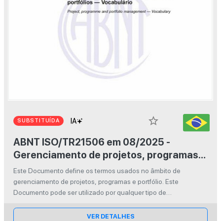
star_border
SUBSTITUÍDA
ABNT ISO/TR21506 em 08/2025 -
Gerenciamento de projetos, programas e
portfólios - Vocabulário
Este Documento define os termos usados no âmbito de
gerenciamento de projetos, programas e portfólio. Este
Documento pode ser utilizado por qualquer tipo de
organização, incluindo pública ou privada, e de qualquer porte
ou setor, bem como em qualquer t...
VER DETALHES