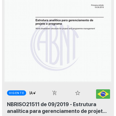
star_border
add_shopping_cart
VIGENTE
NBRISO21511 de 09/2019 - Estrutura
analítica para gerenciamento de projeto