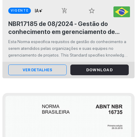
star_border
add_shopping_cart
VIGENTE
NBR17185 de 08/2024 - Gestão do
conhecimento em gerenciamento de
projetos — Requisitos
Esta Norma especifica requisitos de gestão do conhecimento a
serem atendidos pelas organizações e suas equipes no
gerenciamento de projetos. This Standard specifies knowledge
management requirements to be met by organizations and their
teams in project...
VER DETALHES
DOWNLOAD