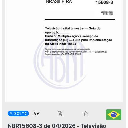
star_border
add_shopping_cart
VIGENTE
NBR15608-3 de 04/2026 - Televisão