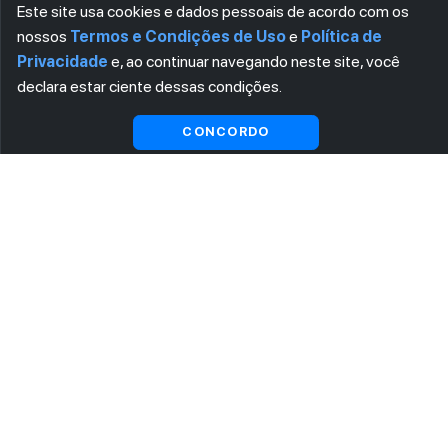
Este site usa cookies e dados pessoais de acordo com os
nossos
Termos e Condições de Uso
e
Política de
Privacidade
e, ao continuar navegando neste site, você
declara estar ciente dessas condições.
CONCORDO
ASSINE AGORA MESMO NOSSA NEWSLETTER
Receba artigos exclusivos e fique por dentro das novidades.
Ao se cadastrar, você concorda com os
Termos e Condições
e
Política de Privacidade
.