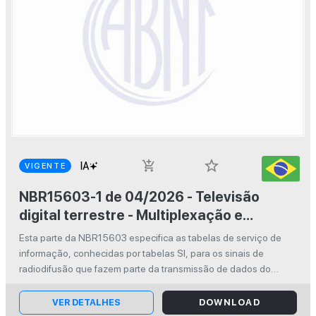
star_border
add_shopping_cart
VIGENTE
NBR15603-1 de 04/2026 - Televisão
digital terrestre - Multiplexação e
serviços de informação (SI)- Parte 1: SI do
Esta parte da NBR15603 especifica as tabelas de serviço de
sistema de radiodifusão
informação, conhecidas por tabelas SI, para os sinais de
radiodifusão que fazem parte da transmissão de dados do
sistema brasileiro de televisão digital terrestre. This part of
NBR15603 specifi...
VER DETALHES
DOWNLOAD