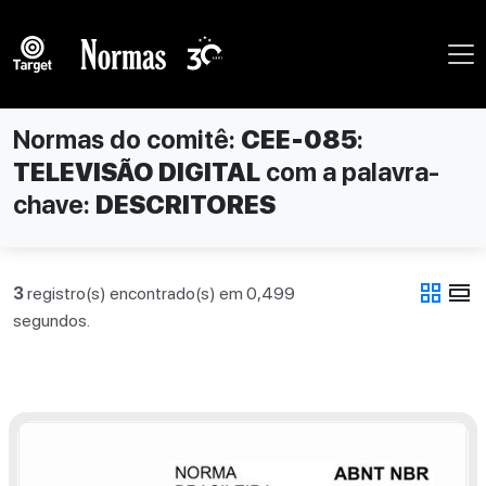
Normas do comitê:
CEE-085
:
TELEVISÃO DIGITAL
com a palavra-
chave:
DESCRITORES
grid_view
view_day
3
registro(s) encontrado(s) em 0,499
segundos.