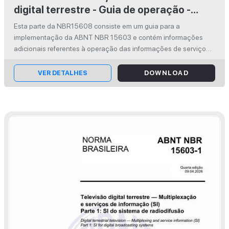
digital terrestre - Guia de operação -
Parte 3: Multiplexação e serviço de
Esta parte da NBR15608 consiste em um guia para a
informação (SI) - Guia para
implementação da ABNT NBR 15603 e contém informações
implementação da ABNT NBR 15603
adicionais referentes à operação das informações de serviço
que compõem o sistema brasileiro de televisão digital terrestre
(SBTVD). This part of the...
VER DETALHES
DOWNLOAD