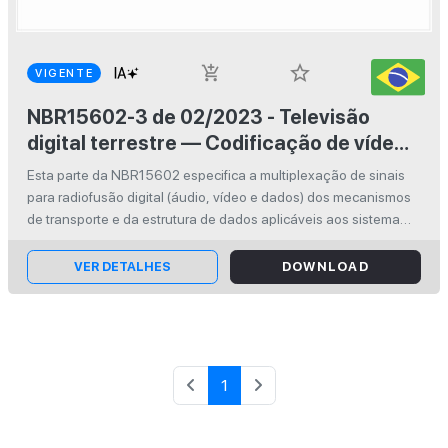
star_border
add_shopping_cart
VIGENTE
NBR15602-3 de 02/2023 - Televisão
digital terrestre — Codificação de vídeo,
áudio e multiplexação Parte 3: Sistemas
Esta parte da NBR15602 especifica a multiplexação de sinais
de multiplexação de sinais
para radiofusão digital (áudio, vídeo e dados) dos mecanismos
de transporte e da estrutura de dados aplicáveis aos sistema
brasileiro de televisão digital terrestre (SBTVD).
VER DETALHES
DOWNLOAD
1