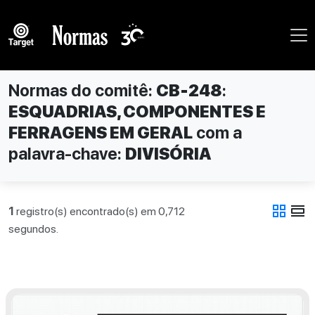
Normas do comitê:
CB-248
:
ESQUADRIAS, COMPONENTES E
FERRAGENS EM GERAL
com a
palavra-chave:
DIVISÓRIA
grid_view
view_day
1
registro(s) encontrado(s) em 0,712
segundos.