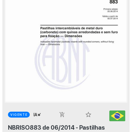
star_border
add_shopping_cart
VIGENTE
NBRISO883 de 06/2014 - Pastilhas