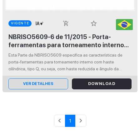
star_border
add_shopping_cart
VIGENTE
NBRISO5609-6 de 11/2015 - Porta-
ferramentas para torneamento interno
com haste cilíndrica para pastilhas
Esta Parte da NBRISO5609 especifica as características de
intercambiáveis - Parte 6: Tipo Q
porta-ferramentas para torneamento interno com haste
cilíndrica, tipo Q, ou seja, com haste reduzida e ângulo da
aresta de corte ?r = 107,5°.
VER DETALHES
DOWNLOAD
1