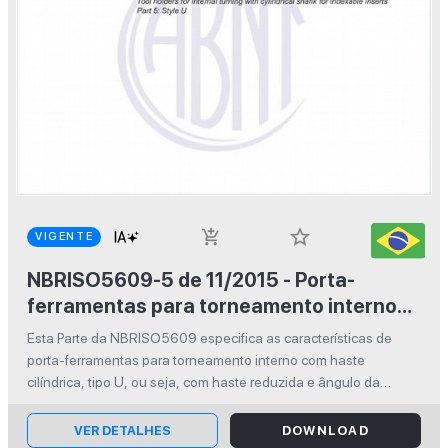
star_border
add_shopping_cart
VIGENTE
NBRISO5609-5 de 11/2015 - Porta-
ferramentas para torneamento interno
com haste cilíndrica para pastilhas
Esta Parte da NBRISO5609 especifica as características de
intercambiáveis - Parte 5: Tipo U
porta-ferramentas para torneamento interno com haste
cilíndrica, tipo U, ou seja, com haste reduzida e ângulo da
aresta de corte ?r = 93º.
VER DETALHES
DOWNLOAD