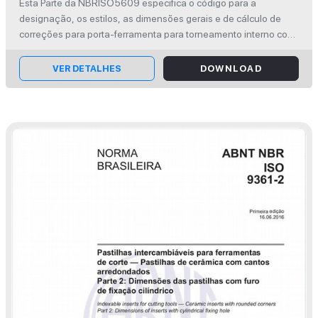
Esta Parte da NBRISO5609 especifica o código para a
intercambiáveis - Parte 1: Designação,
designação, os estilos, as dimensões gerais e de cálculo de
tipos, dimensões e cálculo para
correções para porta-ferramenta para torneamento interno com
haste cilíndrica. Destina-se a ser utilizada em conjunto e é
correções
completada pela NB...
VER DETALHES
DOWNLOAD