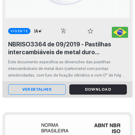
star_border
add_shopping_cart
VIGENTE
NBRISO3364 de 09/2019 - Pastilhas
intercambiáveis de metal duro
(carboneto) com pontas arredondadas,
Este documento especifica as dimensões das pastilhas
com furo de fixação cilíndrico -
intercambiáveis de metal duro (carboneto) com pontas
Dimensões
arredondadas, com furo de fixação cilíndrico e com 0° de folga.
Estas pastilhas são destinadas principalmente à montagem
pelo topo e furo de fixaç...
VER DETALHES
DOWNLOAD