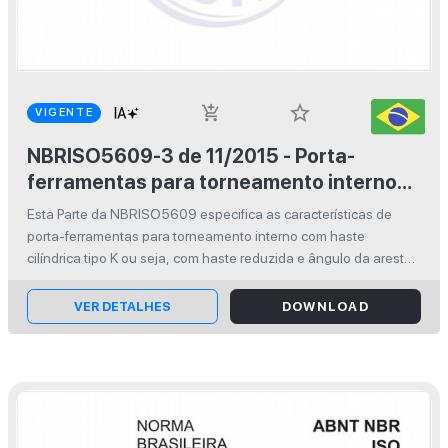
star_border
add_shopping_cart
VIGENTE
NBRISO5609-3 de 11/2015 - Porta-
ferramentas para torneamento interno
com haste cilíndrica para pastilhas
Esta Parte da NBRISO5609 especifica as características de
intercambiáveis - Parte 3: Tipo K
porta-ferramentas para torneamento interno com haste
cilíndrica tipo K ou seja, com haste reduzida e ângulo da aresta
de corte ?r = 75°.
VER DETALHES
DOWNLOAD