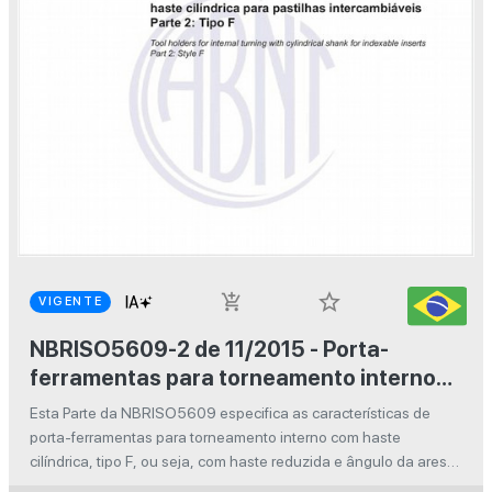
star_border
add_shopping_cart
VIGENTE
NBRISO5609-2 de 11/2015 - Porta-
ferramentas para torneamento interno
com haste cilíndrica para pastilhas
Esta Parte da NBRISO5609 especifica as características de
intercambiáveis - Parte 2: Tipo F
porta-ferramentas para torneamento interno com haste
cilíndrica, tipo F, ou seja, com haste reduzida e ângulo da aresta
de corte ?r = 90°.