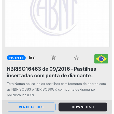
star_border
add_shopping_cart
VIGENTE
NBRISO16463 de 09/2016 - Pastilhas
insertadas com ponta de diamante
policristalino - Dimensões, tipos
Esta Norma aplica-se às pastilhas com formatos de acordo com
as NBRISO883 e NBRISO6987, com ponta de diamante
policristalino (DP).
VER DETALHES
DOWNLOAD