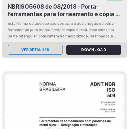
NBRISO5608 de 08/2018 - Porta-
ferramentas para torneamento e cópia e
cartucho para pastilhas intercambiáveis
Esta Norma estabelece códigos para a designação de porta-
- Designação
ferramentas para torneamento e cópia e cartuchos com uma
haste retangular, com dimensão padronizada, destinados a
serem utilizados com pastilhas intercambiáveis, simplificando
assim os pedidos e ...
VER DETALHES
DOWNLOAD