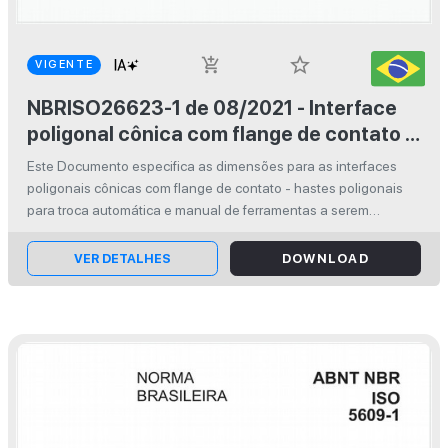
star_border
add_shopping_cart
VIGENTE
NBRISO26623-1 de 08/2021 - Interface
poligonal cônica com flange de contato -
Parte 1: Dimensões e designações das
Este Documento especifica as dimensões para as interfaces
hastes
poligonais cônicas com flange de contato - hastes poligonais
para troca automática e manual de ferramentas a serem
aplicadas em máquinas-ferramentas (por exemplo, máquinas
de torneamento, máquin...
VER DETALHES
DOWNLOAD