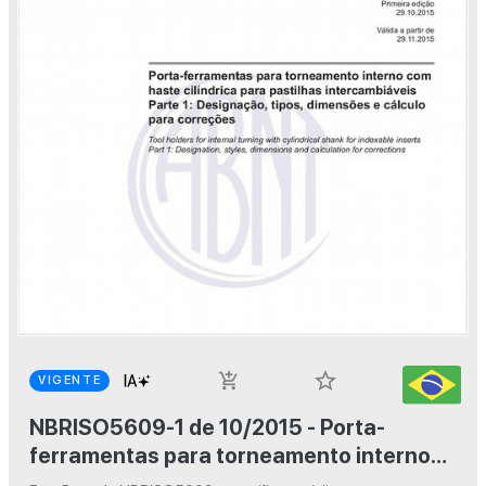
star_border
add_shopping_cart
VIGENTE
NBRISO5609-1 de 10/2015 - Porta-
ferramentas para torneamento interno
com haste cilíndrica para pastilhas