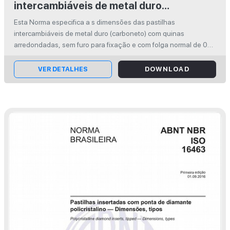
intercambiáveis de metal duro
(carboneto) com quinas arredondadas e
Esta Norma especifica a s dimensões das pastilhas
sem furo para fixação — Dimensões
intercambiáveis de metal duro (carboneto) com quinas
arredondadas, sem furo para fixação e com folga normal de 0º
e 11º. As pastilhas intercambiáveis são destinadas
principalmente para montagem, fixando...
VER DETALHES
DOWNLOAD