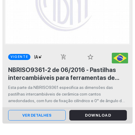
star_border
add_shopping_cart
VIGENTE
NBRISO9361-2 de 06/2016 - Pastilhas
intercambiáveis para ferramentas de
corte - Pastilhas de cerâmica com cantos
Esta parte da NBRISO9361 especifica as dimensões das
arredondados - Parte 2: Dimensões das
pastilhas intercambiáveis de cerâmica com cantos
pastilhas com furo de fixação cilíndrico
arredondados, com furo de fixação cilíndrico e 0° de ângulo de
folga. Essas pastilhas são destinadas principalmente para
fixação por aperto pelo topo ...
VER DETALHES
DOWNLOAD