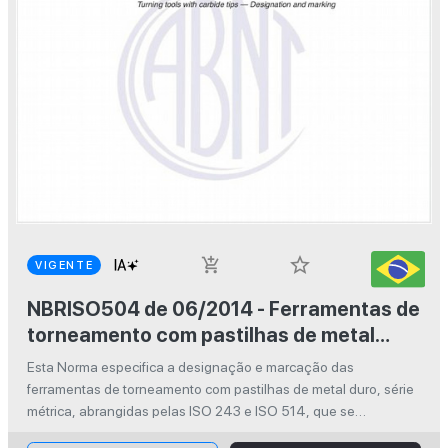
star_border
add_shopping_cart
VIGENTE
NBRISO504 de 06/2014 - Ferramentas de
torneamento com pastilhas de metal
duro — Designação e marcação
Esta Norma especifica a designação e marcação das
ferramentas de torneamento com pastilhas de metal duro, série
métrica, abrangidas pelas ISO 243 e ISO 514, que se
relacionam com ferramentas externas e ferramentas internas,