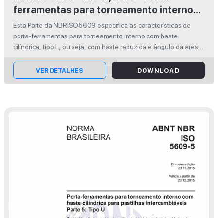
ferramentas para torneamento interno
com haste cilíndrica para pastilhas
Esta Parte da NBRISO5609 especifica as características de
intercambiáveis - Parte 4: Tipo L
porta-ferramentas para torneamento interno com haste
cilíndrica, tipo L, ou seja, com haste reduzida e ângulo da aresta
de corte ?r = 95°.
VER DETALHES
DOWNLOAD