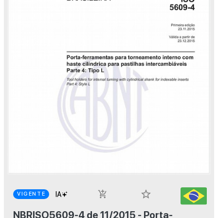
star_border
add_shopping_cart
VIGENTE
NBRISO5609-4 de 11/2015 - Porta-