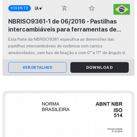
star_border
add_shopping_cart
VIGENTE
NBRISO9361-1 de 06/2016 - Pastilhas
intercambiáveis para ferramentas de
corte - Pastilhas de cerâmica com cantos
Esta Parte da NBRISO9361 especifica as dimensões das
arredondados - Parte 1: Dimensões das
pastilhas intercambiáveis de cerâmica com cantos
pastilhas sem furo de fixação
arredondados, sem furo de fixação e com 0° e 11° de ângulo de
folga. Essas pastilhas são destinadas principalmente para
fixação por aperto pelo topo e...
VER DETALHES
DOWNLOAD