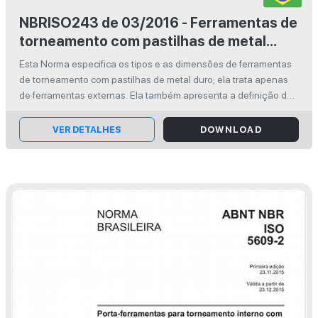
NBRISO243 de 03/2016 - Ferramentas de
torneamento com pastilhas de metal
duro — Ferramentas externas
Esta Norma especifica os tipos e as dimensões de ferramentas
de torneamento com pastilhas de metal duro; ela trata apenas
de ferramentas externas. Ela também apresenta a definição de
ferramentas com versão à direita e versão à esquerda.
VER DETALHES
DOWNLOAD