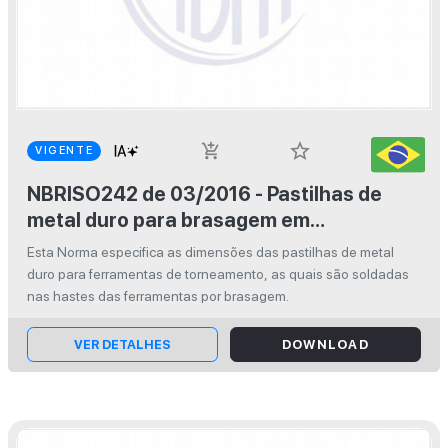
star_border
add_shopping_cart
VIGENTE
NBRISO242 de 03/2016 - Pastilhas de
metal duro para brasagem em
ferramentas de torneamento
Esta Norma especifica as dimensões das pastilhas de metal
duro para ferramentas de torneamento, as quais são soldadas
nas hastes das ferramentas por brasagem.
VER DETALHES
DOWNLOAD