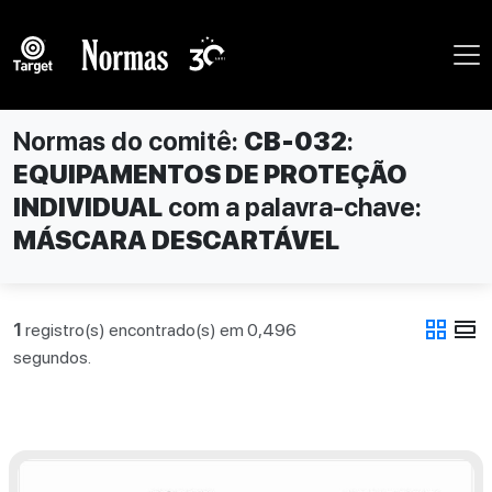
Normas do comitê:
CB-032
:
EQUIPAMENTOS DE PROTEÇÃO
INDIVIDUAL
com a palavra-chave:
MÁSCARA DESCARTÁVEL
grid_view
view_day
1
registro(s) encontrado(s) em 0,496
segundos.