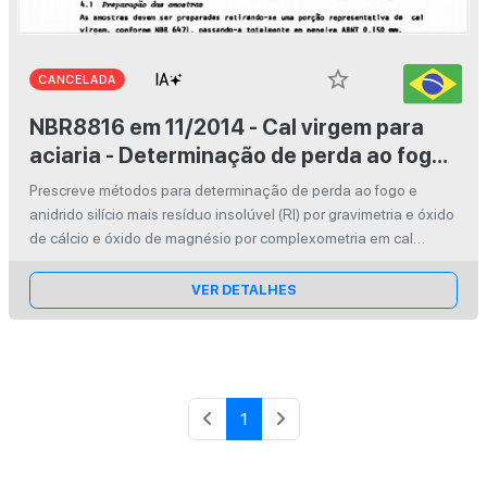
star_border
CANCELADA
NBR8816 em 11/2014 - Cal virgem para
aciaria - Determinação de perda ao fogo,
anidrido silícico mais resíduo insolúvel,
Prescreve métodos para determinação de perda ao fogo e
óxido de cálcio e óxido de magnésio
anidrido silício mais resíduo insolúvel (RI) por gravimetria e óxido
de cálcio e óxido de magnésio por complexometria em cal
virgem para aciaria.
VER DETALHES
1