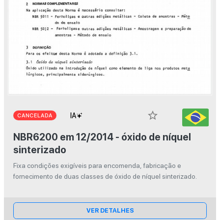
star_border
CANCELADA
NBR6200 em 12/2014 - óxido de níquel
sinterizado
Fixa condições exigíveis para encomenda, fabricação e
fornecimento de duas classes de óxido de níquel sinterizado.
VER DETALHES