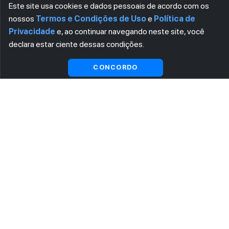
Este site usa cookies e dados pessoais de acordo com os
nossos
Termos e Condições de Uso
e
Política de
Privacidade
e, ao continuar navegando neste site, você
declara estar ciente dessas condições.
CONCORDO
ASSINE AGORA MESMO NOSSA NEWSLETTER
Receba artigos exclusivos e fique por dentro das novidades.
Ao se cadastrar, você concorda com os
Termos e Condições
e
Política de Privacidade
.