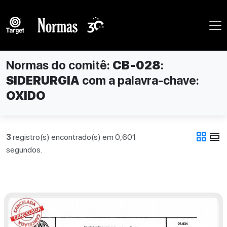
Normas do comitê:
CB-028
:
SIDERURGIA
com a palavra-chave:
OXIDO
grid_view
view_day
3
registro(s) encontrado(s) em 0,601
segundos.