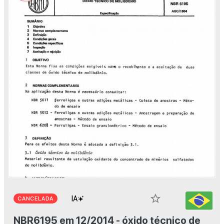
star_border
CANCELADA
NBR6195 em 12/2014 - óxido técnico de