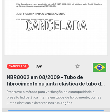
star_border
CANCELADA
NBR8062 em 08/2009 - Tubo de
fibrocimento ou junta elástica de tubo de
fibrocimento - Verificação da
Prescreve o método para verificação da estanqueidade à
estanqueidade à pressão interna
pressão hidrostática interna em tubos de fibrocimento, ou nas
juntas elásticas existentes nas tubulações.