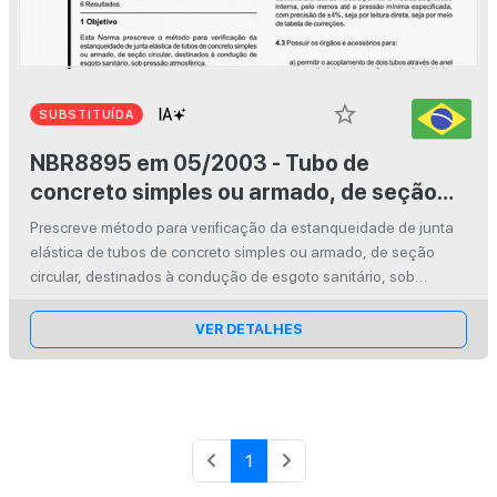
star_border
SUBSTITUÍDA
NBR8895 em 05/2003 - Tubo de
concreto simples ou armado, de seção
circular, para esgoto sanitário -
Prescreve método para verificação da estanqueidade de junta
Verificação da estanqueidade de junta
elástica de tubos de concreto simples ou armado, de seção
elástica
circular, destinados à condução de esgoto sanitário, sob
pressão atmosférica.
VER DETALHES
1