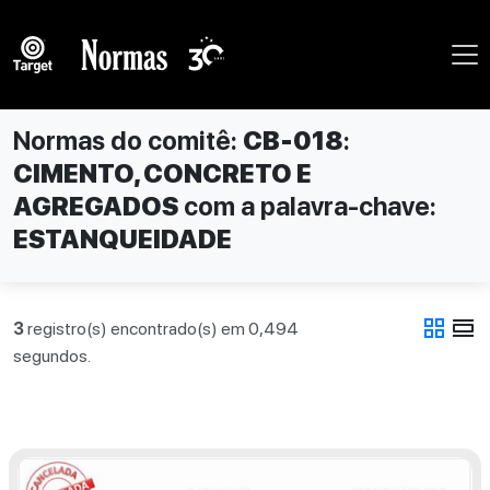
Normas do comitê:
CB-018
:
CIMENTO, CONCRETO E
AGREGADOS
com a palavra-chave:
ESTANQUEIDADE
grid_view
view_day
3
registro(s) encontrado(s) em 0,494
segundos.