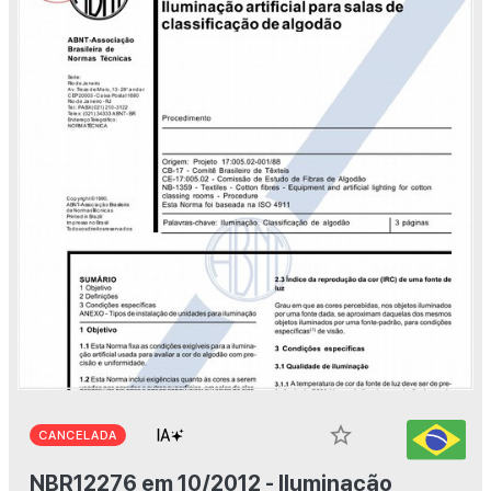
star_border
CANCELADA
NBR12276 em 10/2012 - Iluminação