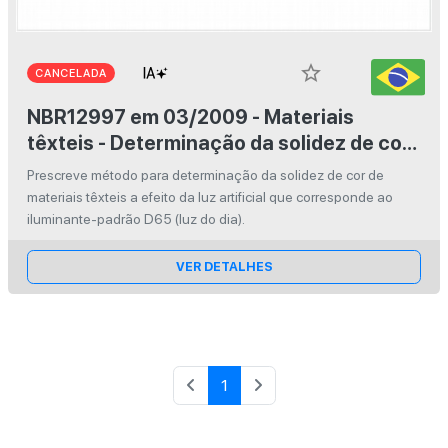
star_border
CANCELADA
NBR12997 em 03/2009 - Materiais
têxteis - Determinação da solidez de cor
à luz - Iluminação com arco de xenônio
Prescreve método para determinação da solidez de cor de
materiais têxteis a efeito da luz artificial que corresponde ao
iluminante-padrão D65 (luz do dia).
VER DETALHES
1