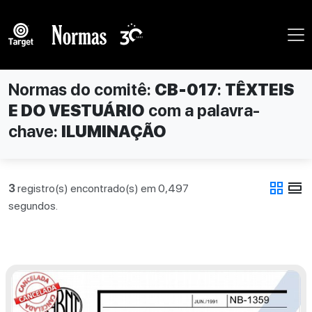
Normas do comitê:
CB-017
:
TÊXTEIS
E DO VESTUÁRIO
com a palavra-
chave:
ILUMINAÇÃO
grid_view
view_day
3
registro(s) encontrado(s) em 0,497
segundos.