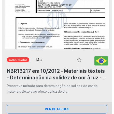
star_border
CANCELADA
NBR13217 em 10/2012 - Materiais têxteis
- Determinação da solidez de cor à luz -
Iluminação à luz do dia
Prescreve método para determinação da solidez de cor de
materiais têxteis ao efeito da luz do dia.
VER DETALHES