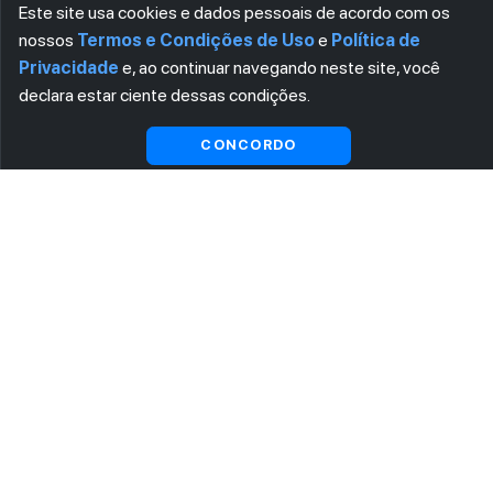
Este site usa cookies e dados pessoais de acordo com os
nossos
Termos e Condições de Uso
e
Política de
Privacidade
e, ao continuar navegando neste site, você
declara estar ciente dessas condições.
CONCORDO
ASSINE AGORA MESMO NOSSA NEWSLETTER
Receba artigos exclusivos e fique por dentro das novidades.
Ao se cadastrar, você concorda com os
Termos e Condições
e
Política de Privacidade
.