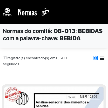
Normas do comitê:
CB-013
:
BEBIDAS
com a palavra-chave:
BEBIDA
grid_view
view_day
11
registro(s) encontrado(s) em 0,500
segundos.