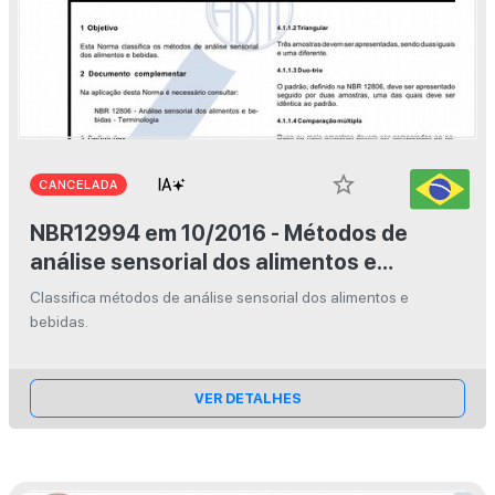
star_border
CANCELADA
NBR12994 em 10/2016 - Métodos de
análise sensorial dos alimentos e
bebidas
Classifica métodos de análise sensorial dos alimentos e
bebidas.
VER DETALHES