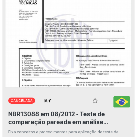
star_border
CANCELADA
NBR13088 em 08/2012 - Teste de
comparação pareada em análise
sensorial dos alimentos e bebidas
Fixa conceitos e procedimentos para aplicação do teste de