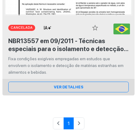
star_border
CANCELADA
NBR13557 em 09/2011 - Técnicas
especiais para o isolamento e detecção
de matérias estranhas em alimentos e
Fixa condições exigíveis empregadas em estudos que
bebidas
envolvem o isolamento e detecção de matérias estranhas em
alimentos e bebidas.
VER DETALHES
1