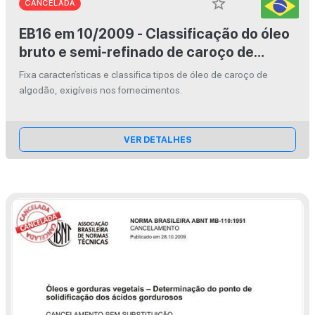
star_border
CANCELADA
EB16 em 10/2009 - Classificação do óleo
bruto e semi-refinado de caroço de
algodão
Fixa características e classifica tipos de óleo de caroço de
algodão, exigíveis nos fornecimentos.
VER DETALHES