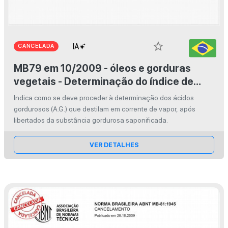
star_border
CANCELADA
MB79 em 10/2009 - óleos e gorduras
vegetais - Determinação do índice de
Reichert-Meissl e de Polenske
Indica como se deve proceder à determinação dos ácidos
gordurosos (A.G.) que destilam em corrente de vapor, após
libertados da substância gordurosa saponificada.
VER DETALHES