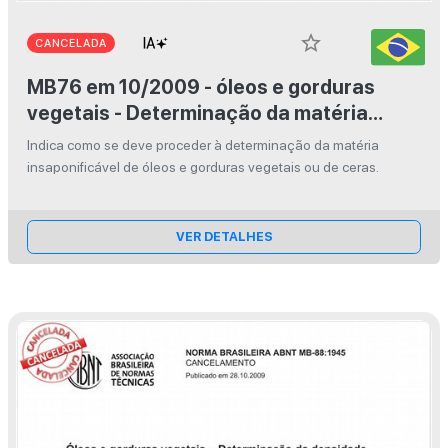
star_border
CANCELADA
MB76 em 10/2009 - óleos e gorduras
vegetais - Determinação da matéria
insaponificável
Indica como se deve proceder à determinação da matéria
insaponificável de óleos e gorduras vegetais ou de ceras.
VER DETALHES