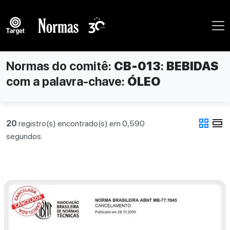
Normas do comitê:
CB-013
:
BEBIDAS
com a palavra-chave:
ÓLEO
grid_view
view_day
20
registro(s) encontrado(s) em 0,590
segundos.