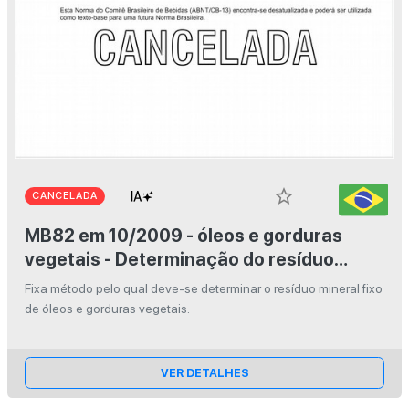
star_border
CANCELADA
MB82 em 10/2009 - óleos e gorduras
vegetais - Determinação do resíduo
mineral fixo
Fixa método pelo qual deve-se determinar o resíduo mineral fixo
de óleos e gorduras vegetais.
VER DETALHES