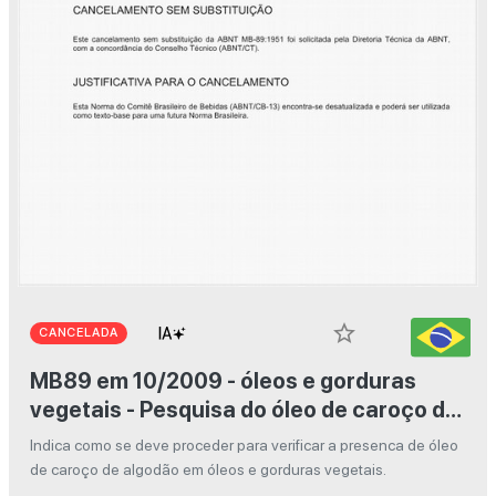
star_border
CANCELADA
MB89 em 10/2009 - óleos e gorduras
vegetais - Pesquisa do óleo de caroço de
algodão (reação de Halphen Gastaldi)
Indica como se deve proceder para verificar a presenca de óleo
de caroço de algodão em óleos e gorduras vegetais.