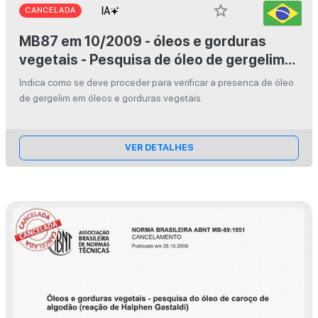
star_border
CANCELADA
MB87 em 10/2009 - óleos e gorduras
vegetais - Pesquisa de óleo de gergelim
(reação de Villavecchia Fabris)
Indica como se deve proceder para verificar a presenca de óleo
de gergelim em óleos e gorduras vegetais.
VER DETALHES