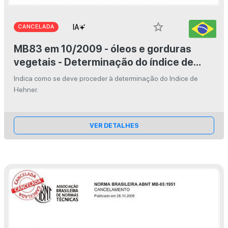
star_border
CANCELADA
MB83 em 10/2009 - óleos e gorduras
vegetais - Determinação do índice de
Hehner
Indica como se deve proceder à determinação do Indice de
Hehner.
VER DETALHES