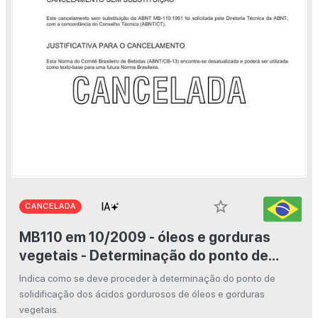
star_border
CANCELADA
MB110 em 10/2009 - óleos e gorduras
vegetais - Determinação do ponto de
solidificação dos ácidos gordurosos
Indica como se deve proceder à determinação do ponto de
solidificação dos ácidos gordurosos de óleos e gorduras
vegetais.