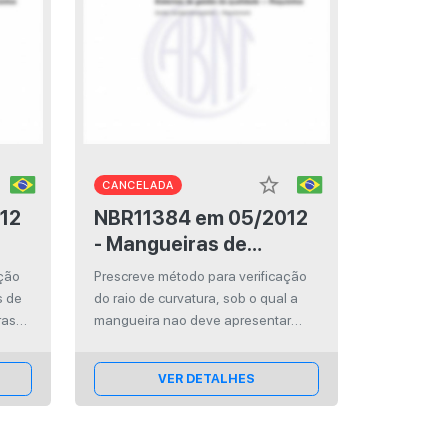
star_border
CANCELADA
NBR11384 em 05/2012
- Mangueiras de
das
elastômero reforçadas
ação
Prescreve método para verificação
ara
com fibras têxteis para
s de
do raio de curvatura, sob o qual a
o
sistema de irrigação
ras
mangueira nao deve apresentar
ão
dobras, mantendo-se uma pressão
por aspersor
uando
hidrostática interna constante.
autopropelido -
VER DETALHES
ço.
Verificação do raio de
curvatura