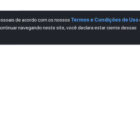
pessoais de acordo com os nossos
Termos e Condições de Uso
continuar navegando neste site, você declara estar ciente dessas
LETTER
ro das novidades.
mos e Condições
e
Política de