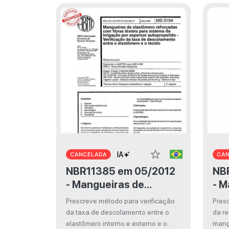
hid
autopropelido.
cur
star_border
CANCELADA
CA
NBR11385 em 05/2012
NBR11
- Mangueiras de
- M
elastômero reforçadas
ela
Prescreve método para verificação
Pres
com fibras têxteis para
com
da taxa de descolamento entre o
da re
sistema de irrigação
sis
elastômero interno e externo e o
mang