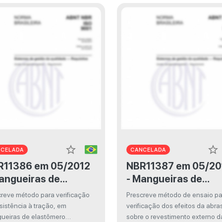
rostática interna de
ta duração
star_border
star_border
NCELADA
CANCELADA
386 em 05/2012
NBR11387 em 05/2012
angueiras de
- Mangueiras de
stômero reforçadas
elastômero reforça
creve método para verificação
Prescreve método de ensaio pa
 fibras têxteis para
com fibras têxteis p
sistência à tração, em
verificação dos efeitos da abr
tema de irrigação
sistema de irrigaçã
ueiras de elastômero
sobre o revestimento externo d