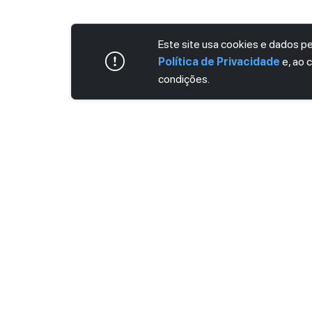
Este site usa cookies e dados 
Política de Privacidade
e, ao 
condições.
ASSINE AGORA MESMO NOSSA NEWS
Receba artigos exclusivos e fique por dent
Ao se cadastrar, você concorda com os
Ter
Privacidade
.