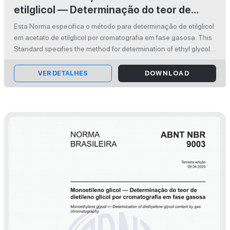
etilglicol — Determinação do teor de
etilglicol por cromatografia em fase
Esta Norma especifica o método para determinação de etilglicol
gasosa
em acetato de etilglicol por cromato­grafia em fase gasosa. This
Standard specifies the method for determination of ethyl glycol
in ethyl glycol acetate by gas chromatography. ISBN: 978-65-...
VER DETALHES
DOWNLOAD