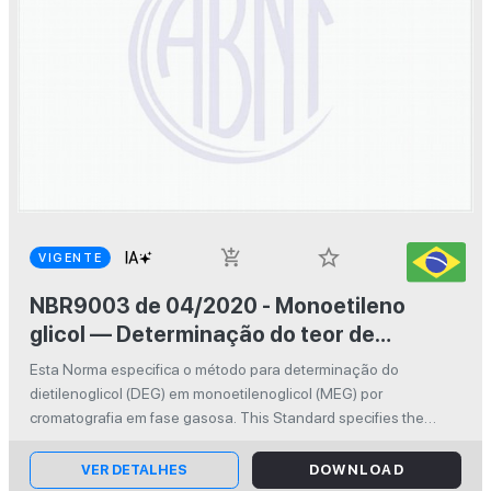
star_border
add_shopping_cart
VIGENTE
NBR9003 de 04/2020 - Monoetileno
glicol — Determinação do teor de
dietileno glicol por cromatografia em
Esta Norma especifica o método para determinação do
fase gasosa
dietilenoglicol (DEG) em monoetilenoglicol (MEG) por
cromatografia em fase gasosa. This Standard specifies the
method for determination of diethyelene glycol (DEG) in
monoethylene glycol (MEG) by gas ...
VER DETALHES
DOWNLOAD