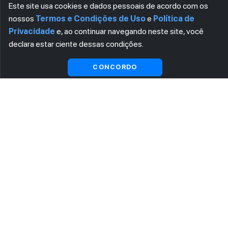
Este site usa cookies e dados pessoais de acordo com os
nossos
Termos e Condições de Uso
e
Política de
Privacidade
e, ao continuar navegando neste site, você
declara estar ciente dessas condições.
CONCORDO
ASSINE AGORA MESMO NOSSA NEWSLETTER
Receba artigos exclusivos e fique por dentro das novidades.
Ao se cadastrar, você concorda com os
Termos e Condições
e
Política de Privacidade
.