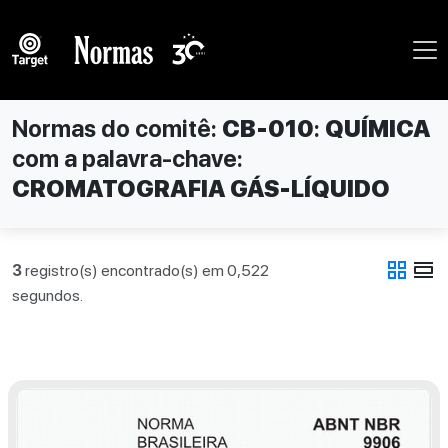
Normas do comitê:
CB-010
:
QUÍMICA
com a palavra-chave:
CROMATOGRAFIA GÁS-LÍQUIDO
grid_view
view_day
3
registro(s) encontrado(s) em 0,522
segundos.