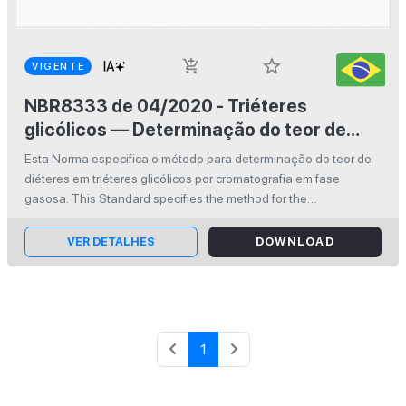
star_border
add_shopping_cart
VIGENTE
NBR8333 de 04/2020 - Triéteres
glicólicos — Determinação do teor de
diéteres por cromatografia em fase
Esta Norma especifica o método para determinação do teor de
gasosa
diéteres em triéteres glicólicos por cromatografia em fase
gasosa. This Standard specifies the method for the
determination of diglycol ethers content in triglycol ethers by gas
chromatography...
VER DETALHES
DOWNLOAD
1