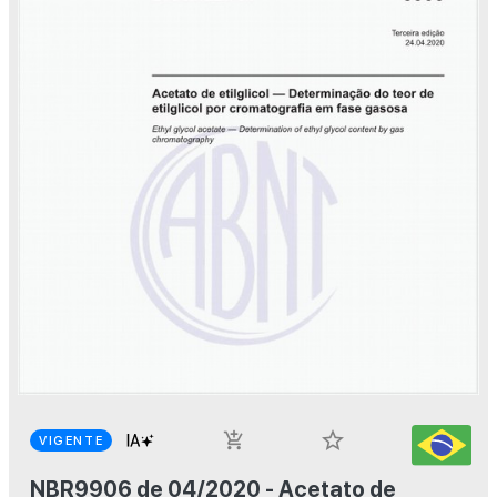
star_border
add_shopping_cart
VIGENTE
NBR9906 de 04/2020 - Acetato de