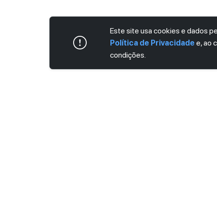
Este site usa cookies e dados 
Política de Privacidade
e, ao 
condições.
ASSINE AGORA MESMO NOSSA NEWS
Receba artigos exclusivos e fique por dent
Ao se cadastrar, você concorda com os
Ter
Privacidade
.