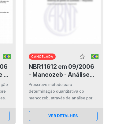
star_border
CANCELADA
NBR11612 em 09/2006
e -
- Mancozeb - Análise
o
por titulação
ação
Prescreve método para
obre
determinação quantitativa do
es.
mancozeb, através de análise por
titulação. Aplica-se ao material
técnico e suas formulações simples.
VER DETALHES