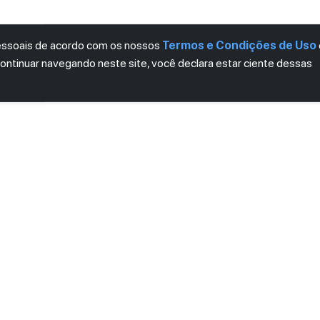
pessoais de acordo com os nossos
Termos e Condições de Uso
continuar navegando neste site, você declara estar ciente dessas
LETTER
ro das novidades.
mos e Condições
e
Política de