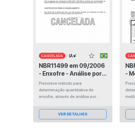
star_border
CANCELADA
CA
NBR11499 em 09/2006
NBR11
- Enxofre - Análise por
- M
titulação
mon
Prescreve método para
Pres
por
determinação quantitativa de
dete
enxofre, através de análise por
meti
titulação. Se aplica ao material
atrav
técnico e suas formulações simples.
com 
VER DETALHES
e red
aplic
form