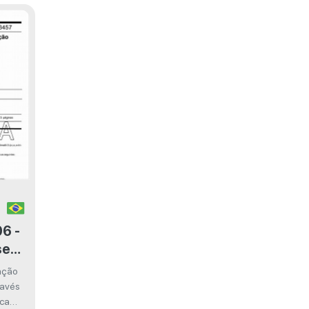
se
ação
ravés
ica