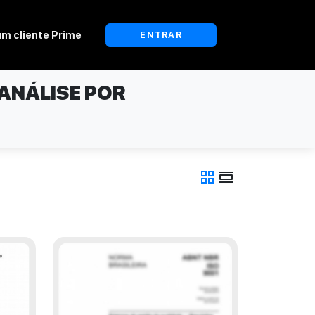
um cliente Prime
ENTRAR
ANÁLISE POR
grid_view
view_day