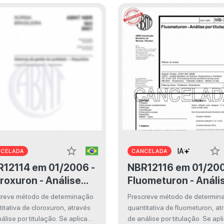
star_border
star_border
NCELADA
CANCELADA
14 em 01/2006 -
NBR12116 em 01/2006 -
roxuron - Análise
Fluometuron - Análi
 titulação
por titulação
creve método de determinação
Prescreve método de determin
itativa de cloroxuron, através
quantitativa de fluometuron, at
álise por titulação. Se aplica
de análise por titulação. Se apl