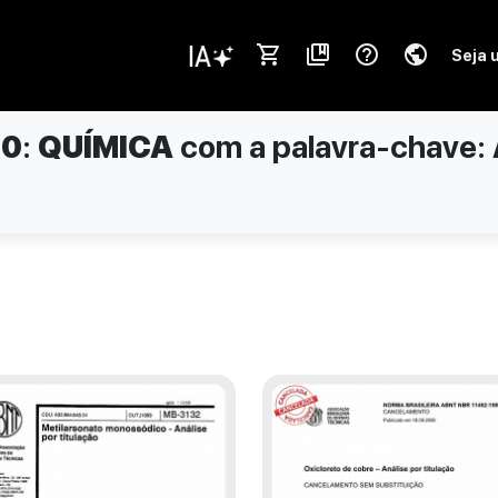
shopping_cart
collections_bookmark
help_outline
public
Seja 
10
:
QUÍMICA
com a palavra-chave:
.