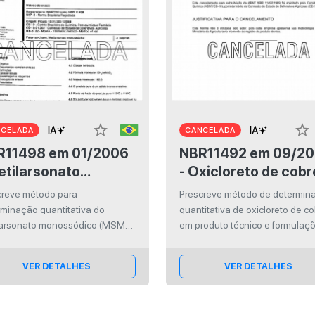
star_border
star_border
NCELADA
CANCELADA
498 em 01/2006
NBR11492 em 09/2006
etilarsonato
- Oxicloreto de cobr
ossódico - Análise
Análise por titulaçã
creve método para
Prescreve método de determin
 titulação
rminação quantitativa do
quantitativa de oxicloreto de c
larsonato monossódico (MSMA)
em produto técnico e formulaçõ
és, de análise por titulação
iodo, após digestão da amostra
VER DETALHES
VER DETALHES
ução do AS(V) a AS(III). Se
a ao produto técnico e suas
ulações simples.