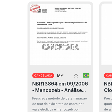
star_border
CANCELADA
CA
NBR13864 em 09/2006
NBR121
- Mancozeb - Análise
Clo
por titulação e
por
Prescreve método de determinaçào
Pres
determinação
de teor de oxicloreto de cobre por
quant
eletrolítica de
via eletrolítica e mancozeb por
de an