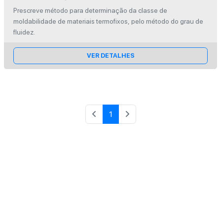
moldabilidade pelo método do grau de
Prescreve método para determinação da classe de
fluidez
moldabilidade de materiais termofixos, pelo método do grau de
fluidez.
VER DETALHES
1