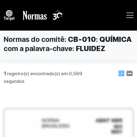
Normas do comitê:
CB-010
:
QUÍMICA
com a palavra-chave:
FLUIDEZ
grid_view
view_day
1
registro(s) encontrado(s) em 0,569
segundos.