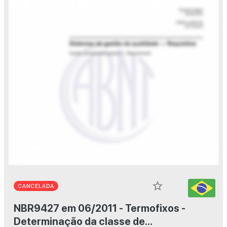
star_border
CANCELADA
NBR9427 em 06/2011 - Termofixos -
Determinação da classe de