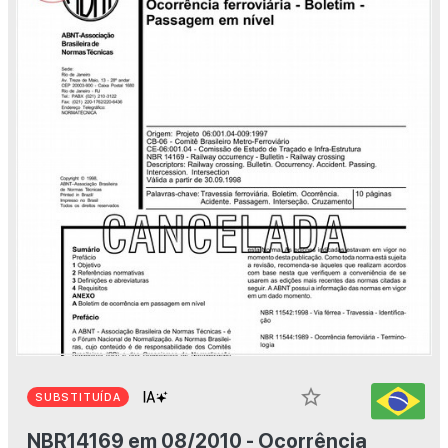
star_border
SUBSTITUÍDA
NBR14169 em 08/2010 - Ocorrência