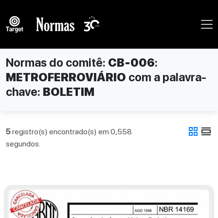
Normas do comitê:
CB-006
:
METROFERROVIÁRIO
com a palavra-
chave:
BOLETIM
grid_view
view_day
5
registro(s) encontrado(s) em 0,558
segundos.