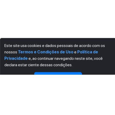
Este site usa cookies e dados pessoais de acordo com os
nossos
Termos e Condições de Uso
e
Política de
Privacidade
e, ao continuar navegando neste site, você
declara estar ciente dessas condições.
CONCORDO
ASSINE AGORA MESMO NOSSA NEWSLETTER
Receba artigos exclusivos e fique por dentro das novidades.