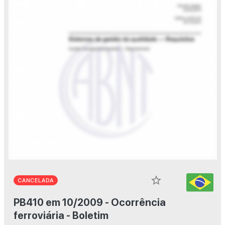
star_border
CANCELADA
PB410 em 10/2009 - Ocorrência
ferroviária - Boletim