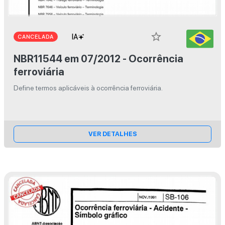
star_border
CANCELADA
NBR11544 em 07/2012 - Ocorrência
ferroviária
Define termos aplicáveis à ocorrência ferroviária.
VER DETALHES