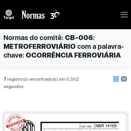
Normas do comitê:
CB-006
:
METROFERROVIÁRIO
com a palavra-
chave:
OCORRÊNCIA FERROVIÁRIA
grid_view
view_day
7
registro(s) encontrado(s) em 0,502
segundos.