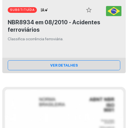
star_border
SUBSTITUÍDA
NBR8934 em 08/2010 - Acidentes
ferroviários
Classifica ocorrência ferroviária.
VER DETALHES