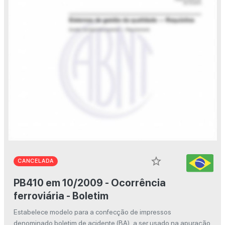
star_border
CANCELADA
PB410 em 10/2009 - Ocorrência
ferroviária - Boletim
Estabelece modelo para a confecção de impressos
denominado boletim de acidente (BA), a ser usado na apuração