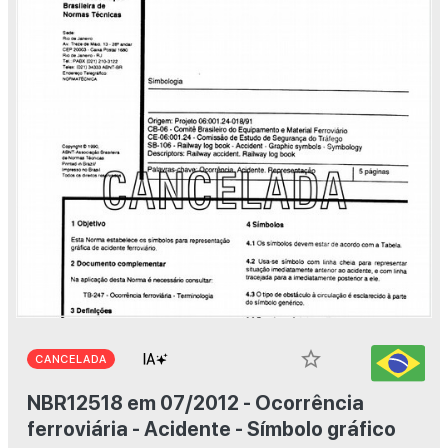
star_border
CANCELADA
NBR12518 em 07/2012 - Ocorrência
ferroviária - Acidente - Símbolo gráfico