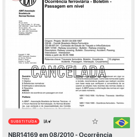
star_border
SUBSTITUÍDA
NBR14169 em 08/2010 - Ocorrência