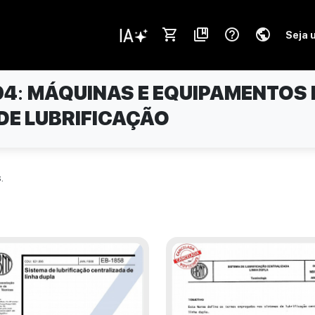
shopping_cart
collections_bookmark
help_outline
public
Seja 
04
:
MÁQUINAS E EQUIPAMENTOS
DE LUBRIFICAÇÃO
.