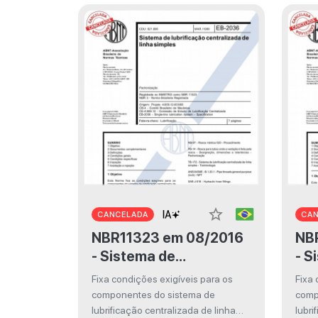
star_border
CANCELADA
CA
NBR11323 em 08/2016
NBR113
- Sistema de
- S
lubrificação
lub
Fixa condições exigíveis para os
Fixa 
centralizada de linha
componentes do sistema de
comp
simples
lubrificação centralizada de linha
lubri