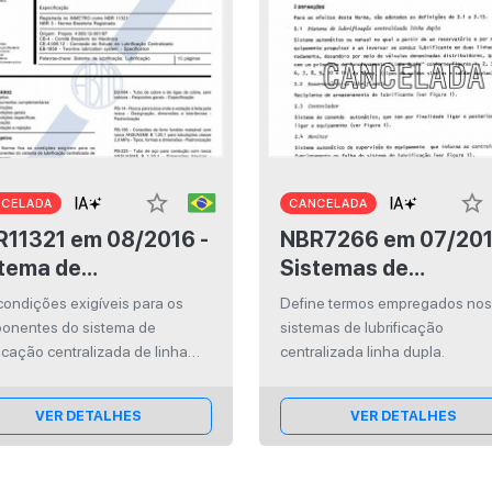
star_border
star_border
NCELADA
CANCELADA
21 em 08/2016 -
NBR7266 em 07/2011 -
tema de
Sistemas de
rificação
lubrificação
condições exigíveis para os
Define termos empregados no
tralizada de linha
centralizada - Linha
onentes do sistema de
sistemas de lubrificação
la
dupla
ficação centralizada de linha
centralizada linha dupla.
a e estabelece padrões
mos a serem observados.
VER DETALHES
VER DETALHES