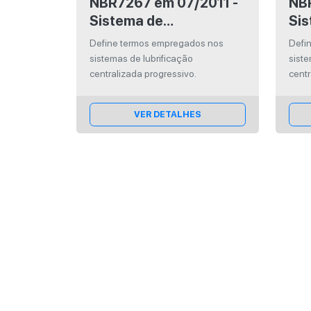
NBR7267 em 07/2011 -
NBR726
Sistema de
Sis
lubrificação
lub
Define termos empregados nos
Defi
centralizada
cen
sistemas de lubrificação
siste
progressivo
sim
centralizada progressivo.
centr
VER DETALHES