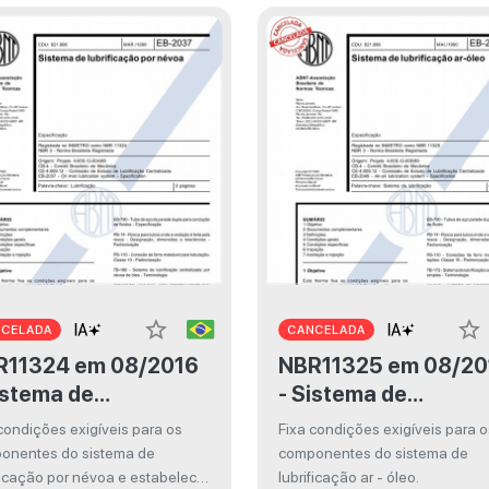
star_border
star_border
NCELADA
CANCELADA
24 em 08/2016
NBR11325 em 08/2016
istema de
- Sistema de
rificação por névoa
lubrificação ar-óleo
condições exigíveis para os
Fixa condições exigíveis para o
onentes do sistema de
componentes do sistema de
ficação por névoa e estabelece
lubrificação ar - óleo.