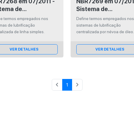
8 em 07/2011 -
NBR7269 em 07/2011 -
tema de
Sistema de
rificação
lubrificação
ne termos empregados nos
Define termos empregados no
tralizada linha
centralizada por né
mas de lubrificação
sistemas de lubrificação
ples
de óleo
alizada de linha simples.
centralizada por névoa de óleo
VER DETALHES
VER DETALHES
1