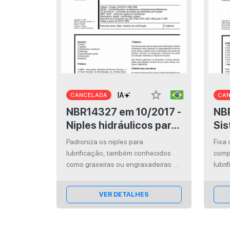
star_border
CANCELADA
CA
NBR14327 em 10/2017 -
NBR113
Niples hidráulicos para
Sis
lubrificação
lub
Padroniza os niples para
Fixa 
cen
lubrificação, também conhecidos
comp
dup
como graxeiras ou engraxadeiras do
lubri
tipo de pnta cônica, próprios para a
dupl
lubrificação com graxa por bombas
míni
VER DETALHES
manuais ou mangueiras condutoras
de graxa sob pressão, destinada a
máquinas em geral. Pad...