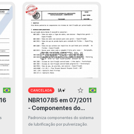
star_border
CANCELADA
NBR10785 em 07/2011
- Componentes do
sistema de lubrificação
s
Padroniza componentes do sistema
por pulverização -
de lubrificação por pulverização.
Componentes