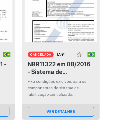
star_border
CANCELADA
NBR11322 em 08/2016
- Sistema de
lubrificação
s
Fixa condições exigíveis para os
centralizada
componentes do sistema de
progressiva
lubrificação centralizada
progressivo.
VER DETALHES