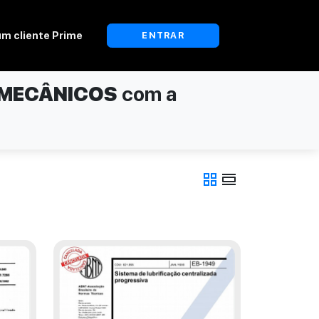
um cliente Prime
ENTRAR
 MECÂNICOS
com a
grid_view
view_day