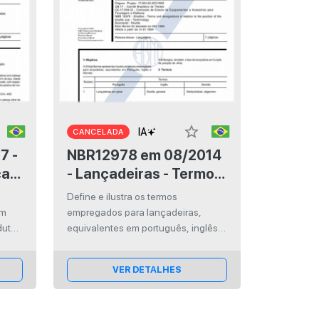
star_border
CANCELADA
NBR12978 em 08/2014
ça
- Lançadeiras - Termos
uto
e designação em
Define e ilustra os termos
relação à posição do
om
empregados para lançadeiras,
olhal da lançadeira
duto
equivalentes em português, inglês e
alemão.
VER DETALHES