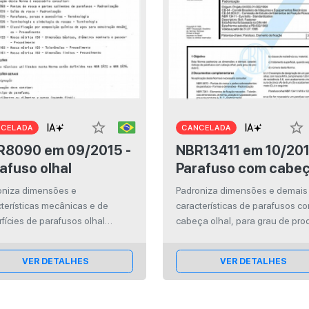
star_border
star_border
NCELADA
CANCELADA
0 em 09/2015 -
NBR13411 em 10/2017 -
afuso olhal
Parafuso com cabe
olhal - Grau de prod
oniza dimensões e
Padroniza dimensões e demais
C - Dimensões e
terísticas mecânicas e de
características de parafusos c
características
fícies de parafusos olhal
cabeça olhal, para grau de pro
dos, para o levantamento de
C.
res e equipamentos em geral.
VER DETALHES
VER DETALHES