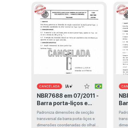
star_border
CANCELADA
CA
NBR7688 em 07/2011 -
NBR824
Barra porta-liços e
Bar
olhal terminal de liços
olh
Padroniza dimensões de secção
Padr
tipo "C" para indústria
tip
transversal da barra porta-liços e
trans
têxtil - Formato e
têx
dimensões coordenadas do olhal
dime