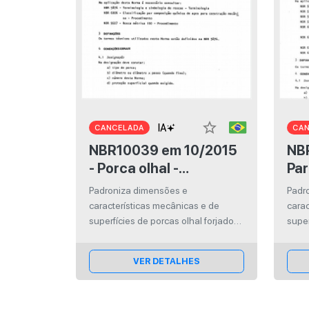
star_border
CANCELADA
CA
NBR10039 em 10/2015
NBR809
- Porca olhal -
Par
Dimensões e
Padroniza dimensões e
Padr
características
características mecânicas e de
carac
mecânicas
superfícies de porcas olhal forjados
super
destinadas ao levantamento de
forja
motores e equipamentos em geral.
moto
VER DETALHES