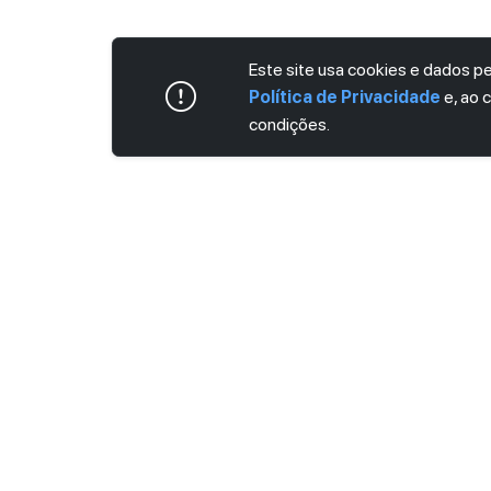
Este site usa cookies e dados 
Política de Privacidade
e, ao 
condições.
ASSINE AGORA MESMO NOSSA NEWS
Receba artigos exclusivos e fique por dent
Ao se cadastrar, você concorda com os
Ter
Privacidade
.