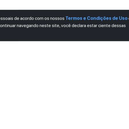
pessoais de acordo com os nossos
Termos e Condições de Uso
continuar navegando neste site, você declara estar ciente dessas
LETTER
ro das novidades.
mos e Condições
e
Política de