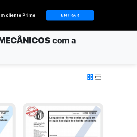
um cliente Prime
ENTRAR
 MECÂNICOS
com a
grid_view
view_day