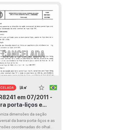
star_border
NCELADA
1 em 07/2011 -
ra porta-liços e
al terminal de liços
oniza dimensões da seção
o "O" para indústria
versal da barra porta-liços e as
til - Dimensões
nsões coordenadas do olhal