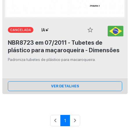
star_border
CANCELADA
NBR8723 em 07/2011 - Tubetes de
plástico para maçaroqueira - Dimensões
Padroniza tubetes de plástico para macaroqueira.
VER DETALHES
1