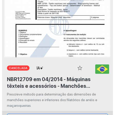
star_border
CANCELADA
NBR12709 em 04/2014 - Máquinas
têxteis e acessórios - Manchões
superiores e inferiores de filatórios de
Prescreve método para determinação das dimensões de
anéis e maçaroqueiras - Determinação
manchões superiores e inferiores dos filatórios de anéis e
das dimensões
maçaroqueiras.