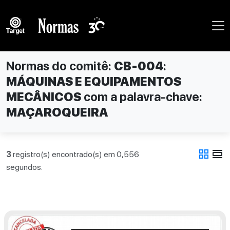
Normas do comitê:
CB-004
:
MÁQUINAS E EQUIPAMENTOS
MECÂNICOS
com a palavra-chave:
MAÇAROQUEIRA
grid_view
view_day
3
registro(s) encontrado(s) em 0,556
segundos.