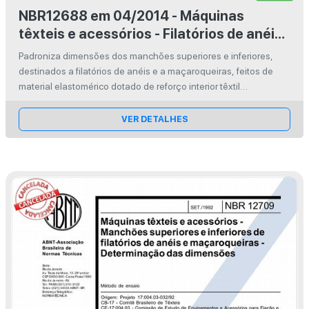
NBR12688 em 04/2014 - Máquinas
têxteis e acessórios - Filatórios de anéis
e maçaroqueiras - Manchões superiores
Padroniza dimensões dos manchões superiores e inferiores,
e inferiores - Dimensões
destinados a filatórios de anéis e a maçaroqueiras, feitos de
material elastomérico dotado de reforço interior têxtil
virtualmente inelástico, bem como os tipos de bitolas para o
controle dessas...
VER DETALHES