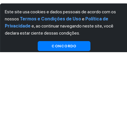
Este site usa cookies e dados pessoais de acordo com os
nossos
Termos e Condições de Uso
e
Política de
Privacidade
e, ao continuar navegando neste site, você
declara estar ciente dessas condições.
CONCORDO
ASSINE AGORA MESMO NOSSA NEWSLETTER
Receba artigos exclusivos e fique por dentro das novidades.
Ao se cadastrar, você concorda com os
Termos e Condições
e
Política de Privacidade
.