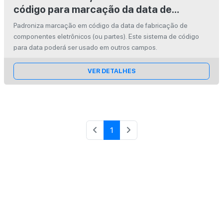
código para marcação da data de
fabricação de componentes eletrônicos
Padroniza marcação em código da data de fabricação de
(ou partes)
componentes eletrônicos (ou partes). Este sistema de código
para data poderá ser usado em outros campos.
VER DETALHES
1