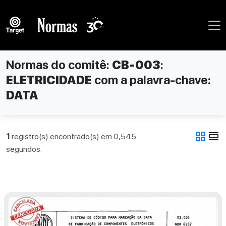
Normas do comitê:
CB-003
:
ELETRICIDADE
com a palavra-chave:
DATA
grid_view
view_day
1
registro(s) encontrado(s) em 0,545
segundos.