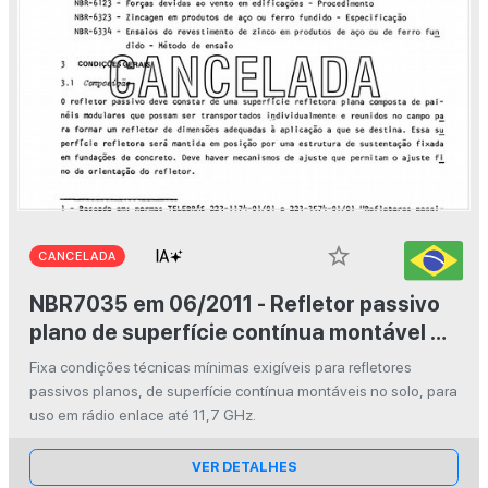
star_border
CANCELADA
NBR7035 em 06/2011 - Refletor passivo
plano de superfície contínua montável no
solo para rádio enlace até 11,7 GHz
Fixa condições técnicas mínimas exigíveis para refletores
passivos planos, de superfície contínua montáveis no solo, para
uso em rádio enlace até 11,7 GHz.
VER DETALHES