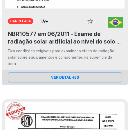
star_border
CANCELADA
NBR10577 em 06/2011 - Exame de
radiação solar artificial ao nível do solo -
Ensaios básicos climáticos e mecânicos -
Fixa condições exigíveis para examinar o efeito da radiação
Ensaio Sa
solar sobre equipamentos e componentes na superfície da
terra.
VER DETALHES