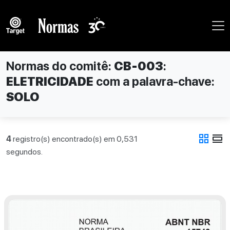
Normas do comitê:
CB-003
:
ELETRICIDADE
com a palavra-chave:
SOLO
grid_view
view_day
4
registro(s) encontrado(s) em 0,531
segundos.