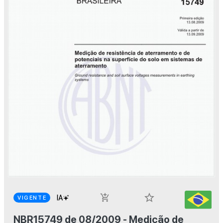
star_border
add_shopping_cart
VIGENTE
NBR15749 de 08/2009 - Medição de