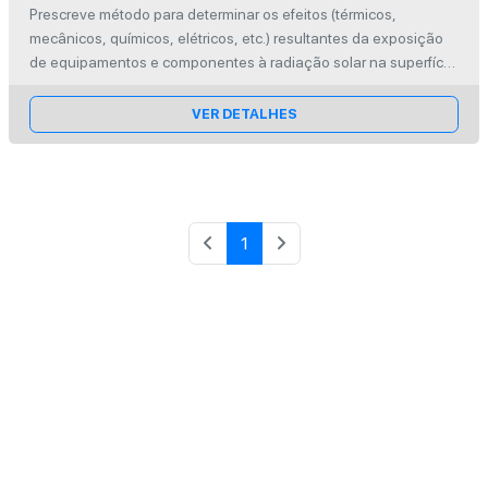
Irradiação solar artificial ao nível do solo
Prescreve método para determinar os efeitos (térmicos,
mecânicos, químicos, elétricos, etc.) resultantes da exposição
de equipamentos e componentes à radiação solar na superfície
da terra.
VER DETALHES
1