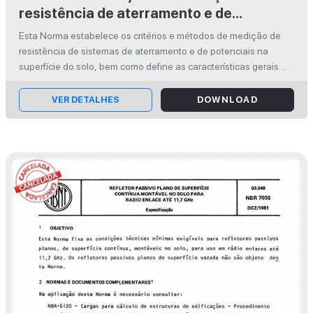
resistência de aterramento e de
potenciais na superfície do solo em
Esta Norma estabelece os critérios e métodos de medição de
sistemas de aterramento
resistência de sistemas de aterramento e de potenciais na
superfície do solo, bem como define as características gerais
dos equipamentos que podem ser utilizados nas medições e os
conceitos par...
VER DETALHES
DOWNLOAD