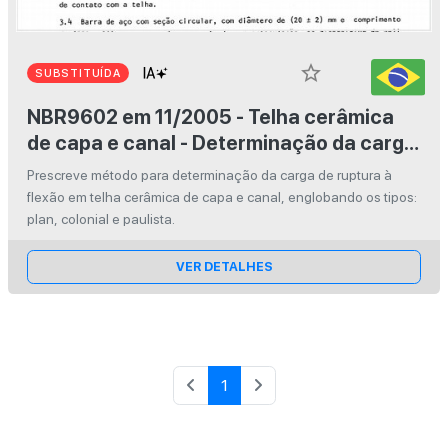
star_border
SUBSTITUÍDA
NBR9602 em 11/2005 - Telha cerâmica
de capa e canal - Determinação da carga
de ruptura à flexão
Prescreve método para determinação da carga de ruptura à
flexão em telha cerâmica de capa e canal, englobando os tipos:
plan, colonial e paulista.
VER DETALHES
1