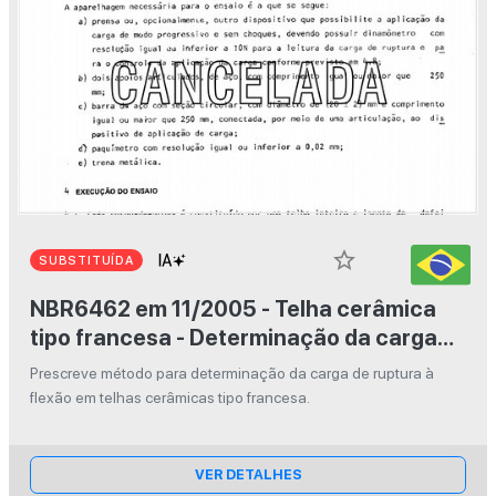
star_border
SUBSTITUÍDA
NBR6462 em 11/2005 - Telha cerâmica
tipo francesa - Determinação da carga
de ruptura à flexão
Prescreve método para determinação da carga de ruptura à
flexão em telhas cerâmicas tipo francesa.
VER DETALHES