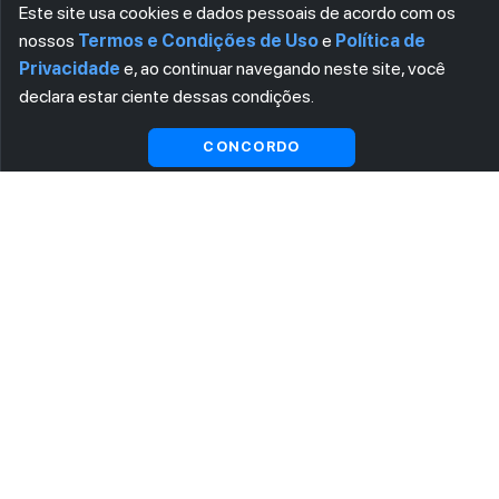
Este site usa cookies e dados pessoais de acordo com os
nossos
Termos e Condições de Uso
e
Política de
Privacidade
e, ao continuar navegando neste site, você
declara estar ciente dessas condições.
CONCORDO
ASSINE AGORA MESMO NOSSA NEWSLETTER
Receba artigos exclusivos e fique por dentro das novidades.
Ao se cadastrar, você concorda com os
Termos e Condições
e
Política de Privacidade
.