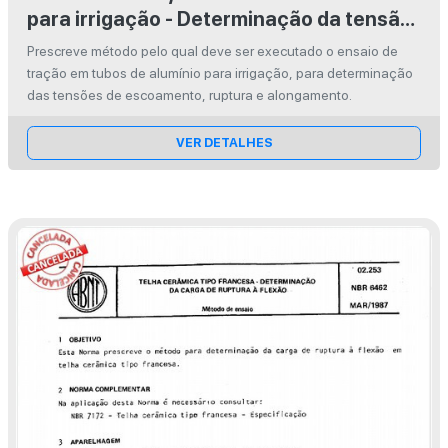
para irrigação - Determinação da tensão
de escoamento, tensão de ruptura e do
Prescreve método pelo qual deve ser executado o ensaio de
alongamento
tração em tubos de alumínio para irrigação, para determinação
das tensões de escoamento, ruptura e alongamento.
VER DETALHES