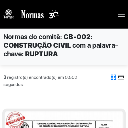
Normas do comitê:
CB-002
:
CONSTRUÇÃO CIVIL
com a palavra-
chave:
RUPTURA
grid_view
view_day
3
registro(s) encontrado(s) em 0,502
segundos.