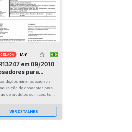
star_border
NCELADA
247 em 09/2010
osadores para
ução de produtos
 condições mínimas exigíveis
micos, tipo orifício,
 aquisição de dosadores para
 nível constante
ão de produtos químicos, tipo
cio, com nível constante.
VER DETALHES