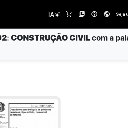
shopping_cart
collections_bookmark
help_outline
public
Seja 
02
:
CONSTRUÇÃO CIVIL
com a pal