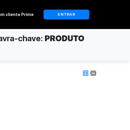
um cliente Prime
ENTRAR
avra-chave:
PRODUTO
grid_view
view_day