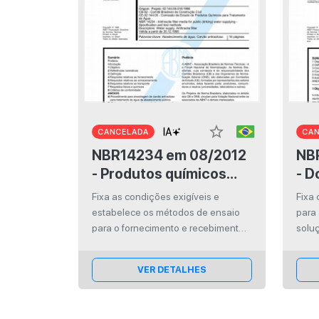
star_border
CANCELADA
CA
NBR14234 em 08/2012
NBR13
- Produtos químicos
- D
para tratamento de
sol
Fixa as condições exigíveis e
Fixa
água de
quí
estabelece os métodos de ensaio
para
abastecimento -
com
para o fornecimento e recebimento
soluç
do carvão antracitoso utilizado para
orifí
Carvão antracitoso -
tratamento de água de
Especificação e
VER DETALHES
abastecimento público.
método de ensaio