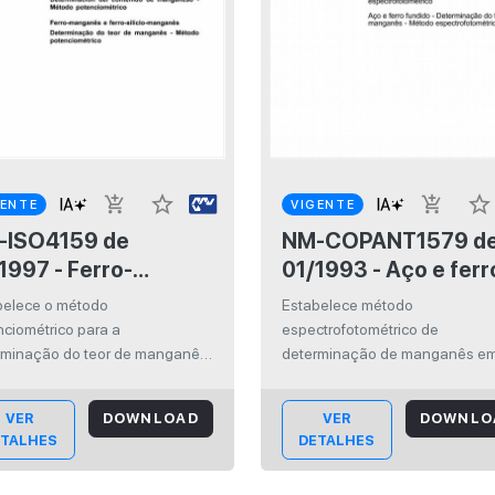
star_border
star_border
add_shopping_cart
add_shopping_cart
GENTE
VIGENTE
ISO4159 de
NM-COPANT1579 de
1997 - Ferro-
01/1993 - Aço e ferr
ganês e ferro-
fundido -
belece o método
Estabelece método
ício-manganês -
Determinação do te
nciométrico para a
espectrofotométrico de
erminação do teor
de manganês - Mét
rminação do teor de manganês
determinação de manganês e
rro-manganês e ferro-silício-
e ferro fundido. E aplicável a te
 manganês - Método
espectrofotométric
anês.
de manganês compreendidos e
enciométrico
VER
DOWNLOAD
VER
DOWNLO
0,01% e 4% (m/m).
ETALHES
DETALHES