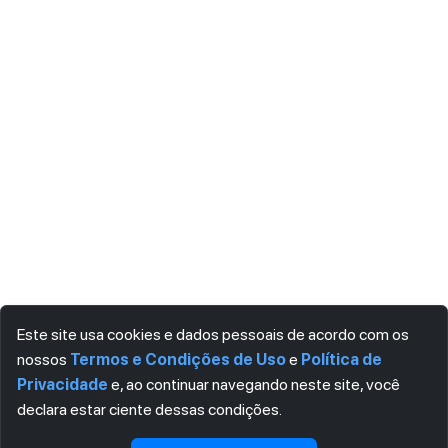
Este site usa cookies e dados pessoais de acordo com os
nossos
Termos e Condições de Uso
e
Política de
Privacidade
e, ao continuar navegando neste site, você
declara estar ciente dessas condições.