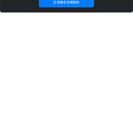
CONCORDO
ASSINE AGORA MESMO NOSSA NEWSLETTER
Receba artigos exclusivos e fique por dentro das novidades.
Ao se cadastrar, você concorda com os
Termos e Condições
e
Política de Privacidade
.