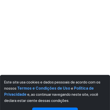
Este site usa cookies e dados pessoais de acordo com os
nossos
Termos e Condições de Uso
e
Política de
Privacidade
e, ao continuar navegando neste site, você
declara estar ciente dessas condições.