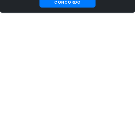
CONCORDO
ASSINE AGORA MESMO NOSSA NEWSLETTER
Receba artigos exclusivos e fique por dentro das novidades.
Ao se cadastrar, você concorda com os
Termos e Condições
e
Política de Privacidade
.