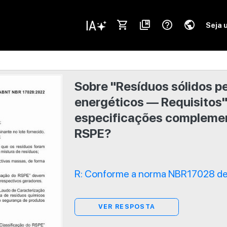
shopping_cart
collections_bookmark
help_outline
public
Seja 
Sobre "Resíduos sólidos pe
energéticos — Requisitos"
especificações complemen
RSPE?
R: Conforme a norma NBR17028 de 
VER RESPOSTA