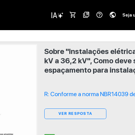
shopping_cart
collections_bookmark
help_outline
public
Seja 
Sobre "Instalações elétric
kV a 36,2 kV", Como deve 
espaçamento para instala
R: Conforme a norma NBR14039 de 
VER RESPOSTA