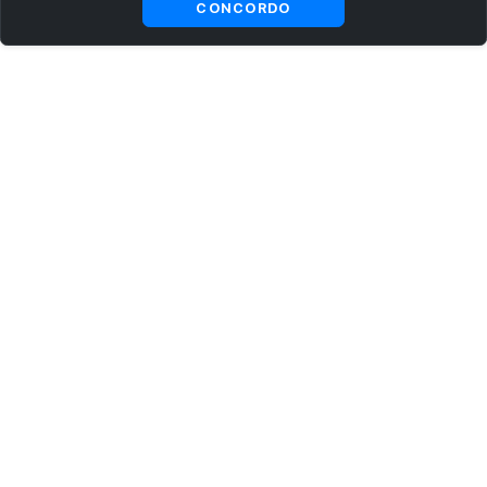
CONCORDO
ASSINE AGORA MESMO NOSSA NEWSLETTER
Receba artigos exclusivos e fique por dentro das novidades.
Ao se cadastrar, você concorda com os
Termos e Condições
e
Política de Privacidade
.