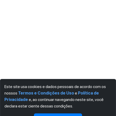
Este site usa cookies e dados pessoais de acordo com os
nossos
Termos e Condições de Uso
e
Política de
Privacidade
e, ao continuar navegando neste site, você
declara estar ciente dessas condições.