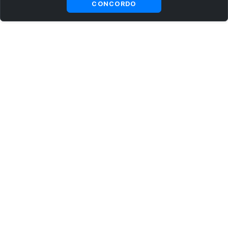
CONCORDO
ASSINE AGORA MESMO NOSSA NEWSLETTER
Receba artigos exclusivos e fique por dentro das novidades.
Ao se cadastrar, você concorda com os
Termos e Condições
e
Política de Privacidade
.