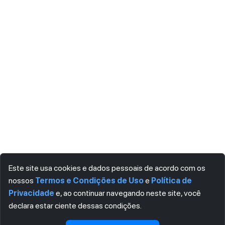
Este site usa cookies e dados pessoais de acordo com os
nossos
Termos e Condições de Uso
e
Política de
Privacidade
e, ao continuar navegando neste site, você
declara estar ciente dessas condições.