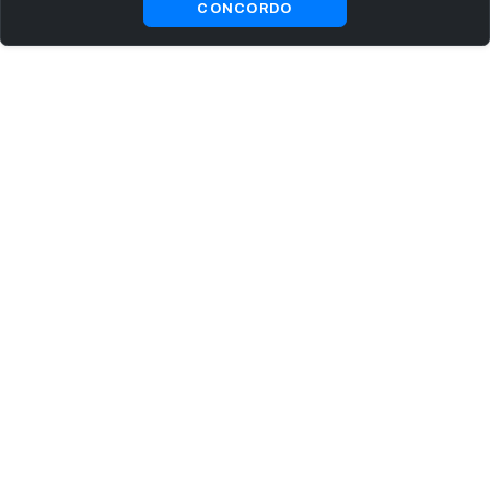
CONCORDO
ASSINE AGORA MESMO NOSSA NEWSLETTER
Receba artigos exclusivos e fique por dentro das novidades.
Ao se cadastrar, você concorda com os
Termos e Condições
e
Política de Privacidade
.