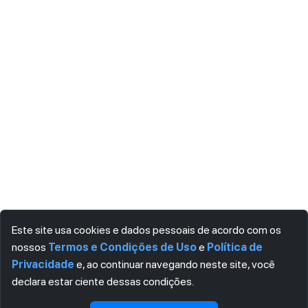
Este site usa cookies e dados pessoais de acordo com os
nossos
Termos e Condições de Uso
e
Política de
Privacidade
e, ao continuar navegando neste site, você
declara estar ciente dessas condições.