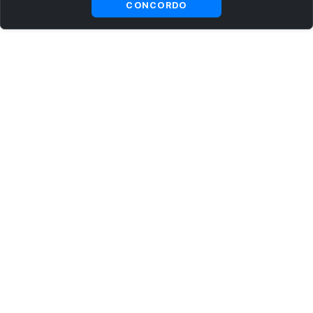
CONCORDO
ASSINE AGORA MESMO NOSSA NEWSLETTER
Receba artigos exclusivos e fique por dentro das novidades.
Ao se cadastrar, você concorda com os
Termos e Condições
e
Política de Privacidade
.