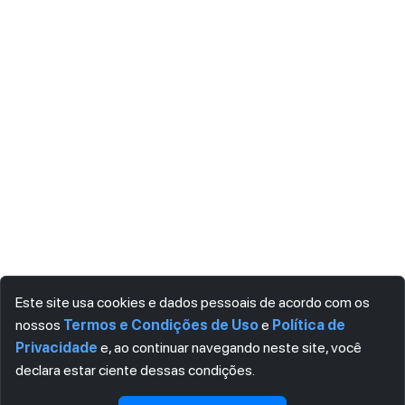
Este site usa cookies e dados pessoais de acordo com os
nossos
Termos e Condições de Uso
e
Política de
Privacidade
e, ao continuar navegando neste site, você
declara estar ciente dessas condições.