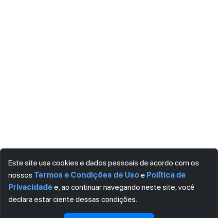
Este site usa cookies e dados pessoais de acordo com os
nossos
Termos e Condições de Uso
e
Política de
Privacidade
e, ao continuar navegando neste site, você
declara estar ciente dessas condições.