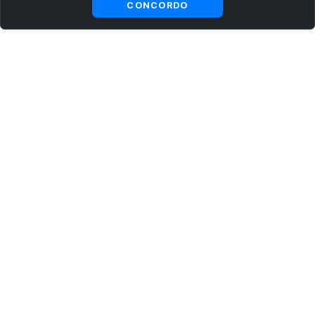
CONCORDO
ASSINE AGORA MESMO NOSSA NEWSLETTER
Receba artigos exclusivos e fique por dentro das novidades.
Ao se cadastrar, você concorda com os
Termos e Condições
e
Política de Privacidade
.