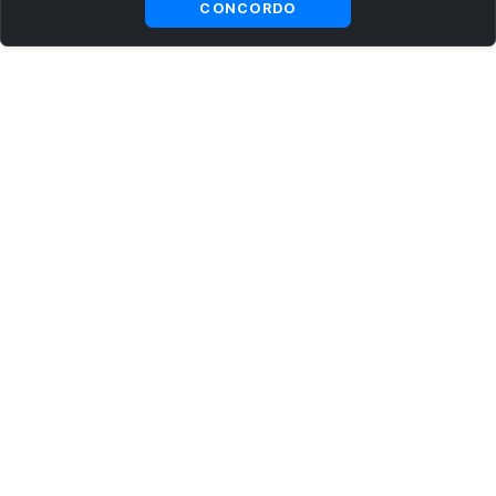
CONCORDO
ASSINE AGORA MESMO NOSSA NEWSLETTER
Receba artigos exclusivos e fique por dentro das novidades.
Ao se cadastrar, você concorda com os
Termos e Condições
e
Política de Privacidade
.