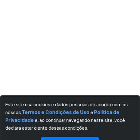
Este site usa cookies e dados pessoais de acordo com os
nossos
Termos e Condições de Uso
e
Política de
Privacidade
e, ao continuar navegando neste site, você
declara estar ciente dessas condições.