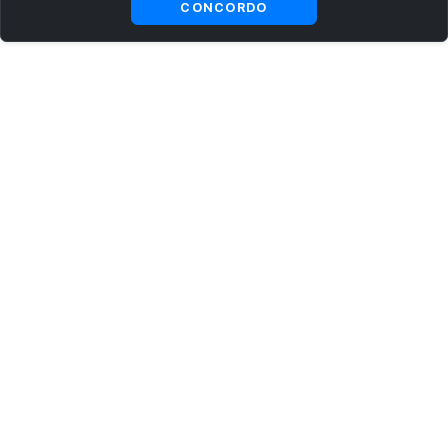
CONCORDO
ASSINE AGORA MESMO NOSSA NEWSLETTER
Receba artigos exclusivos e fique por dentro das novidades.
Ao se cadastrar, você concorda com os
Termos e Condições
e
Política de Privacidade
.