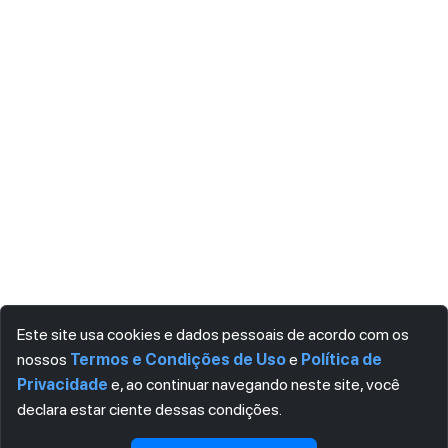
Este site usa cookies e dados pessoais de acordo com os
nossos
Termos e Condições de Uso
e
Política de
Privacidade
e, ao continuar navegando neste site, você
declara estar ciente dessas condições.