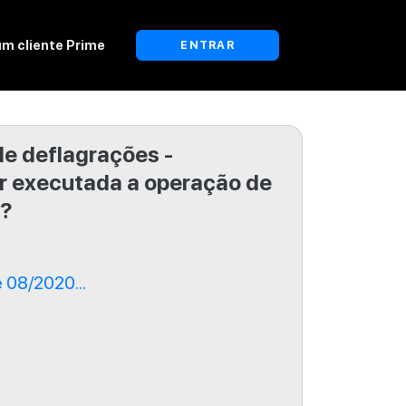
um cliente Prime
ENTRAR
de deflagrações -
r executada a operação de
o?
 08/2020...