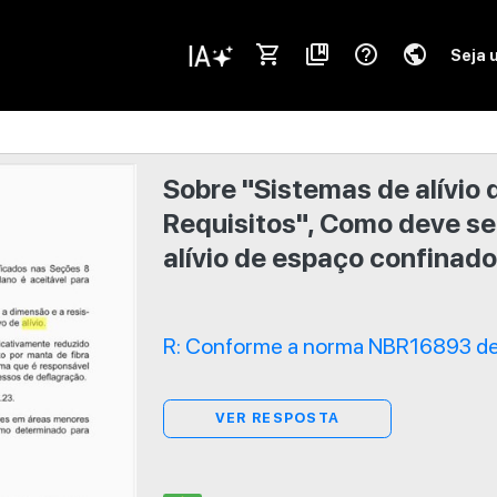
shopping_cart
collections_bookmark
help_outline
public
Seja 
Sobre "Sistemas de alívio 
Requisitos", Como deve se
alívio de espaço confinad
R: Conforme a norma NBR16893 de
VER RESPOSTA