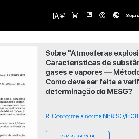
shopping_cart
collections_bookmark
help_outline
public
Seja 
Sobre "Atmosferas explosiv
Características de substâ
gases e vapores — Método
Como deve ser feita a ver
determinação do MESG?
R: Conforme a norma NBRISO/IEC8
VER RESPOSTA