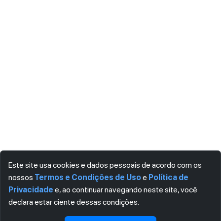
Este site usa cookies e dados pessoais de acordo com os
nossos
Termos e Condições de Uso
e
Política de
Privacidade
e, ao continuar navegando neste site, você
declara estar ciente dessas condições.