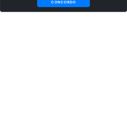
CONCORDO
ASSINE AGORA MESMO NOSSA NEWSLETTER
Receba artigos exclusivos e fique por dentro das novidades.
Ao se cadastrar, você concorda com os
Termos e Condições
e
Política de Privacidade
.