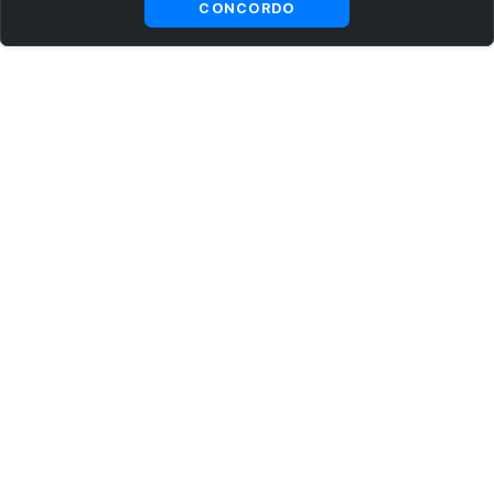
CONCORDO
ASSINE AGORA MESMO NOSSA NEWSLETTER
Receba artigos exclusivos e fique por dentro das novidades.
Ao se cadastrar, você concorda com os
Termos e Condições
e
Política de Privacidade
.