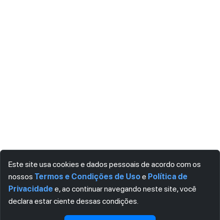
Este site usa cookies e dados pessoais de acordo com os
nossos
Termos e Condições de Uso
e
Política de
Privacidade
e, ao continuar navegando neste site, você
declara estar ciente dessas condições.