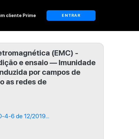
um cliente Prime
ENTRAR
etromagnética (EMC) -
dição e ensaio — Imunidade
induzida por campos de
o as redes de
4-6 de 12/2019...