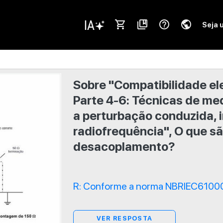
shopping_cart
collections_bookmark
help_outline
public
Seja 
Sobre "Compatibilidade el
Parte 4-6: Técnicas de me
a perturbação conduzida, 
radiofrequência", O que sã
desacoplamento?
R: Conforme a norma NBRIEC61000-
VER RESPOSTA