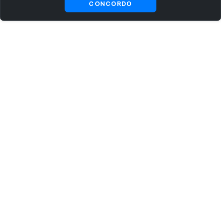
CONCORDO
ASSINE AGORA MESMO NOSSA NEWSLETTER
Receba artigos exclusivos e fique por dentro das novidades.
Ao se cadastrar, você concorda com os
Termos e Condições
e
Política de Privacidade
.