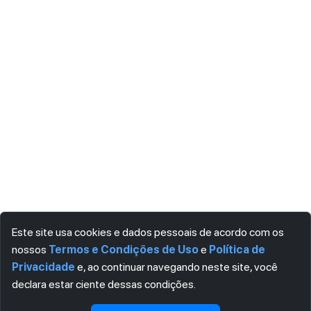
Este site usa cookies e dados pessoais de acordo com os
nossos
Termos e Condições de Uso
e
Política de
Privacidade
e, ao continuar navegando neste site, você
declara estar ciente dessas condições.